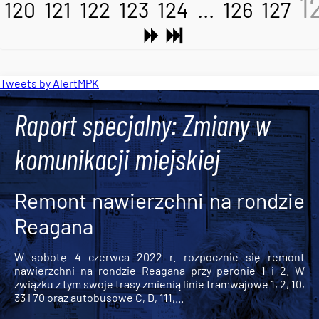
1
120
121
122
123
124
...
126
127
Tweets by AlertMPK
Raport specjalny: Zmiany w
komunikacji miejskiej
Remont nawierzchni na rondzie
Reagana
W sobotę 4 czerwca 2022 r. rozpocznie się remont
nawierzchni na rondzie Reagana przy peronie 1 i 2. W
związku z tym swoje trasy zmienią linie tramwajowe 1, 2, 10,
33 i 70 oraz autobusowe C, D, 111,...