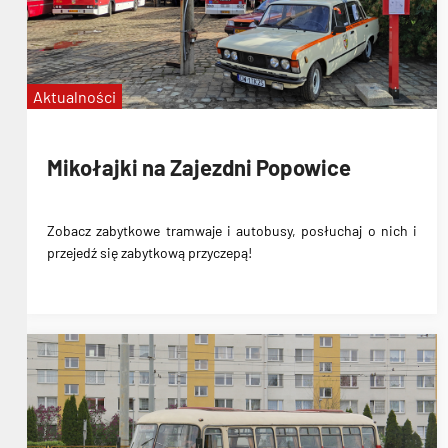
linia C
KSTM
pożegnanie linii C
Aktualności
Mikołajki na Zajezdni Popowice
Zobacz zabytkowe tramwaje i autobusy, posłuchaj o nich i
przejedź się zabytkową przyczepą!