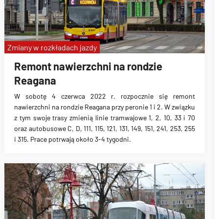
Zmiany w rozkładach jazdy
Remont nawierzchni na rondzie
Reagana
W sobotę 4 czerwca 2022 r. rozpocznie się remont
nawierzchni na rondzie Reagana przy peronie 1 i 2. W związku
z tym swoje trasy zmienią linie tramwajowe 1, 2, 10, 33 i 70
oraz autobusowe C, D, 111, 115, 121, 131, 149, 151, 241, 253, 255
i 315. Prace potrwają około 3-4 tygodni.