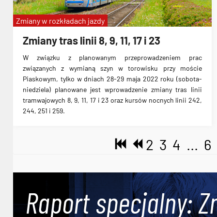
Zmiany w rozkładach jazdy
Zmiany tras linii 8, 9, 11, 17 i 23
W związku z planowanym przeprowadzeniem prac
związanych z wymianą szyn w torowisku przy moście
Piaskowym, tylko w dniach 28-29 maja 2022 roku (sobota-
niedziela) planowane jest wprowadzenie zmiany tras linii
tramwajowych 8, 9, 11, 17 i 23 oraz kursów nocnych linii 242,
244, 251 i 259.
2
3
4
...
6
Raport specjalny: Z