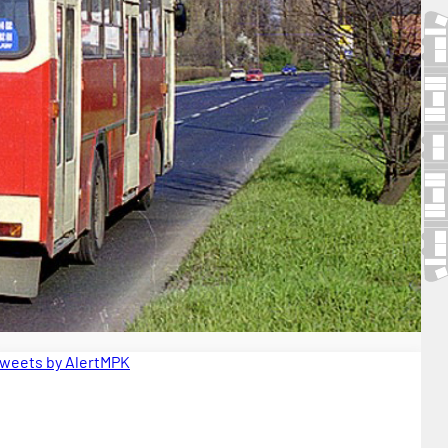
weets by AlertMPK