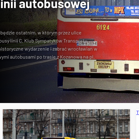
inii autobusowej
 będzie ostatnim, w którym przez ulice
usy linii C. Klub Sympatyków Transportu
historyczne wydarzenie i zabrać wrocławian w
ymi autobusami po trasie z Kozanowa na pl.
T