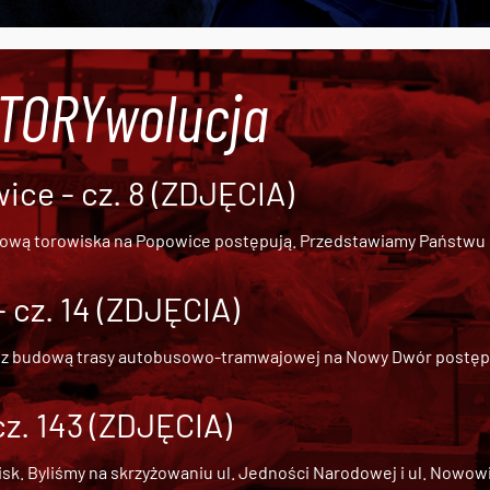
#TORYwolucja
ce - cz. 8 (ZDJĘCIA)
dową torowiska na Popowice
postępują. Przedstawiamy Państwu ob
cz. 14 (ZDJĘCIA)
 z
budową trasy autobusowo-tramwajowej na Nowy Dwór
postępu
cz. 143 (ZDJĘCIA)
 Byliśmy na skrzyżowaniu ul. Jedności Narodowej i ul. Nowowiejs