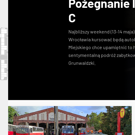
Pożegnanie l
C
Najbliższy weekend (13-14 maja)
Wrocławia kursować będą autob
Miejskiego chce upamiętnić to 
sentymentalną podróż zabytkow
Grunwaldzki.