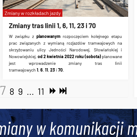
Zmiany w rozkładach jazdy
Zmiany tras linii 1, 6, 11, 23 i 70
W związku z
planowanym
rozpoczęciem kolejnego etapu
prac związanych z wymianą rozjazdów tramwajowych na
skrzyżowaniu ulicy Jedności Narodowej, Słowiańskiej i
Nowowiejskiej,
od 2 kwietnia 2022 roku (sobota)
planowane
jest wprowadzenie zmiany tras linii
tramwajowych
1
,
6
,
11
,
23
i
70
.
7
8
9
...
11
miany w komunikacji m