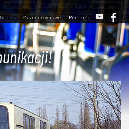
Galeria
Muzeum cyfrowe
Redakcja
unikacji!