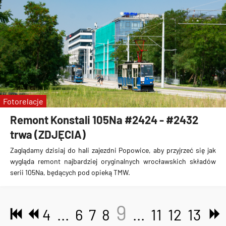
Fotorelacje
Remont Konstali 105Na #2424 - #2432
trwa (ZDJĘCIA)
Zaglądamy dzisiaj do hali zajezdni Popowice, aby przyjrzeć się jak
wygląda remont najbardziej oryginalnych wrocławskich składów
serii 105Na, będących pod opieką TMW.
9
4
...
6
7
8
...
11
12
13