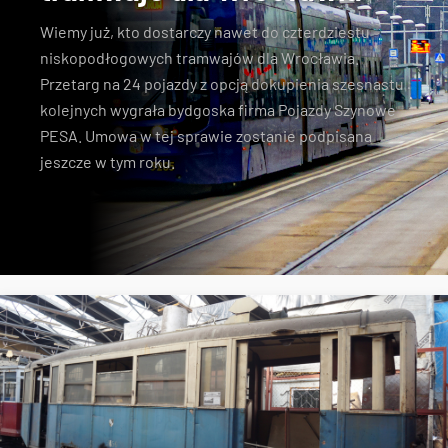
Wiemy już, kto dostarczy nawet do czterdziestu
niskopodłogowych tramwajów dla Wrocławia.
Przetarg na 24 pojazdy z opcją dokupienia szesnastu
kolejnych wygrała bydgoska firma Pojazdy Szynowe
PESA. Umowa w tej sprawie zostanie podpisana
jeszcze w tym roku.
Pesa
przetarg