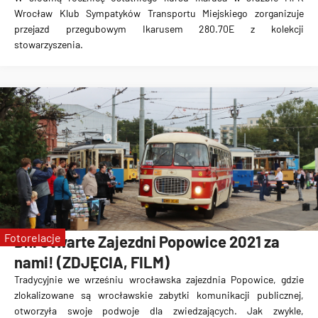
Wrocław Klub Sympatyków Transportu Miejskiego zorganizuje
przejazd przegubowym Ikarusem 280.70E z kolekcji
stowarzyszenia.
Fotorelacje
Dni Otwarte Zajezdni Popowice 2021 za
nami! (ZDJĘCIA, FILM)
Tradycyjnie we wrześniu wrocławska zajezdnia Popowice, gdzie
zlokalizowane są wrocławskie zabytki komunikacji publicznej,
otworzyła swoje podwoje dla zwiedzających. Jak zwykle,