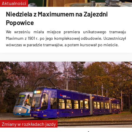
Aktualności
Niedziela z Maximumem na Zajezdni
Popowice
We wrześniu miała miejsce premiera unikatowego tramwaju
Maximum z 1901 r. po jego kompleksowej odbudowie. Uczestniczył
wówczas w paradzie tramwajów, a potem kursował po mieście.
Zmiany w rozkładach jazdy