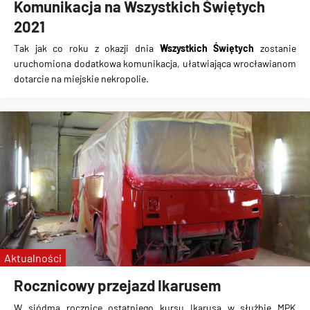
Komunikacja na Wszystkich Świętych
2021
Tak jak co roku z okazji dnia
Wszystkich Świętych
zostanie
uruchomiona
dodatkowa komunikacja
, ułatwiająca wrocławianom
dotarcie na miejskie nekropolie.
Aktualności
Rocznicowy przejazd Ikarusem
W siódmą rocznicę ostatniego kursu Ikarusa w służbie MPK