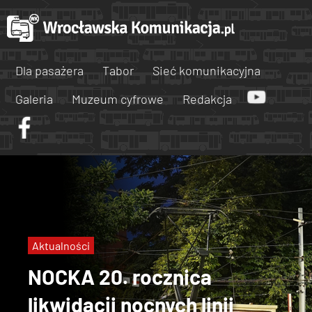
Dla pasażera
Tabor
Sieć komunikacyjna
Galeria
Muzeum cyfrowe
Redakcja
Aktualności
NOCKA 20. rocznica
likwidacji nocnych linii