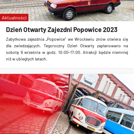
TMW
KSTM
Aktualności
zajezdnia Popowice
Dzień Otwarty Zajezdni Popowice 2023
nocka
Zabytkowa zajezdnia „Popowice” we Wrocławiu znów otwiera się
NOCKA 20
dla zwiedzających. Tegoroczny Dzień Otwarty zaplanowano na
sobotę 9 września w godz. 10:00-17:00. Atrakcji będzie niemniej
niż w ubiegłych latach.