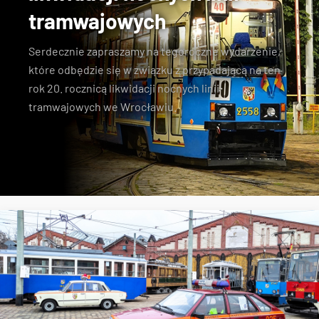
tramwajowych
Serdecznie zapraszamy na tegoroczne wydarzenie,
które odbędzie się w związku z przypadającą na ten
rok 20. rocznicą likwidacji nocnych linii
tramwajowych we Wrocławiu.
MPK Wrocław
zabytkowe tramwaje