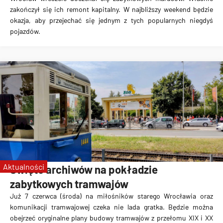
zakończył się ich remont kapitalny. W najbliższy weekend będzie
okazja, aby przejechać się jednym z tych popularnych niegdyś
pojazdów.
Aktualności
Święto archiwów na pokładzie
zabytkowych tramwajów
Już 7 czerwca (środa) na miłośników starego Wrocławia oraz
komunikacji tramwajowej czeka nie lada gratka. Będzie można
obejrzeć oryginalne plany budowy tramwajów z przełomu XIX i XX