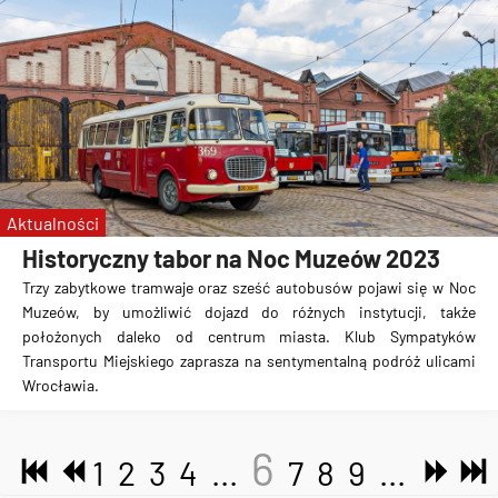
Aktualności
Historyczny tabor na Noc Muzeów 2023
Trzy zabytkowe tramwaje oraz sześć autobusów pojawi się w Noc
Muzeów, by umożliwić dojazd do różnych instytucji, także
położonych daleko od centrum miasta. Klub Sympatyków
Transportu Miejskiego zaprasza na sentymentalną podróż ulicami
Wrocławia.
6
1
2
3
4
...
7
8
9
...