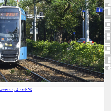
weets by AlertMPK