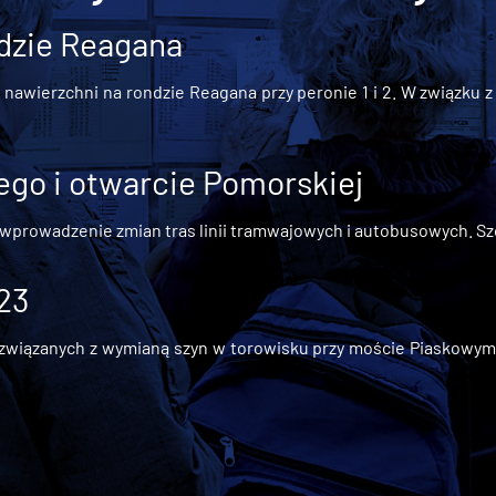
dzie Reagana
awierzchni na rondzie Reagana przy peronie 1 i 2. W związku z t
go i otwarcie Pomorskiej
 wprowadzenie zmian tras linii tramwajowych i autobusowych. Szc
 23
iązanych z wymianą szyn w torowisku przy moście Piaskowym, t