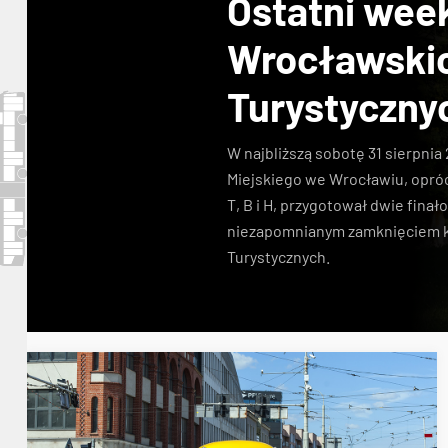
Ostatni wee
Wrocławskic
Turystyczny
W najbliższą sobotę 31 sierpni
Miejskiego we Wrocławiu, opróc
T, B i H, przygotował dwie fina
niezapomnianym zamknięciem k
Turystycznych.