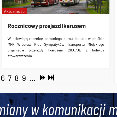
Aktualności
Rocznicowy przejazd Ikarusem
W dziewiątą rocznicę ostatniego kursu Ikarusa w służbie
MPK Wrocław Klub Sympatyków Transportu Miejskiego
organizuje przejazdy Ikarusem 280.70E z kolekcji
stowarzyszenia.
6
7
8
9
...
miany w komunikacji m