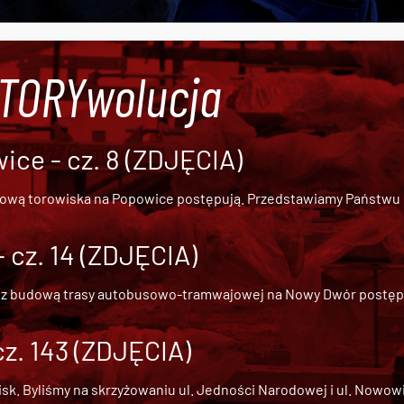
#TORYwolucja
ce - cz. 8 (ZDJĘCIA)
dową torowiska na Popowice
postępują. Przedstawiamy Państwu ob
cz. 14 (ZDJĘCIA)
 z
budową trasy autobusowo-tramwajowej na Nowy Dwór
postępu
cz. 143 (ZDJĘCIA)
 Byliśmy na skrzyżowaniu ul. Jedności Narodowej i ul. Nowowiejs