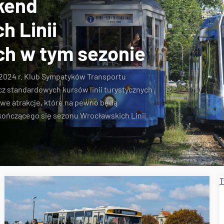
kend
h Linii
ch w tym sezonie
a 2024 r. Klub Sympatyków Transportu
z standardowych kursów linii turystycznych
łowe atrakcje, które na pewno będą
ończącego się sezonu Wrocławskich Linii
T