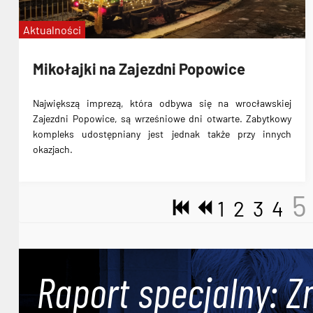
Aktualności
Mikołajki na Zajezdni Popowice
Największą imprezą, która odbywa się na wrocławskiej
Zajezdni Popowice, są wrześniowe dni otwarte. Zabytkowy
kompleks udostępniany jest jednak także przy innych
okazjach.
5
1
2
3
4
Raport specjalny: Z