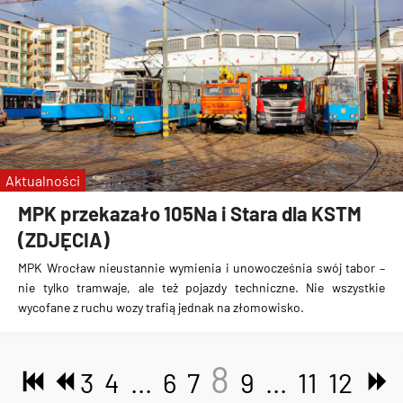
Aktualności
MPK przekazało 105Na i Stara dla KSTM
(ZDJĘCIA)
MPK Wrocław nieustannie wymienia i unowocześnia swój tabor –
nie tylko tramwaje, ale też pojazdy techniczne. Nie wszystkie
wycofane z ruchu wozy trafią jednak na złomowisko.
8
3
4
...
6
7
9
...
11
12