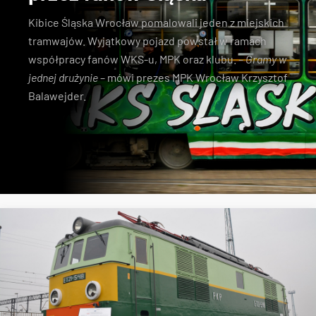
Kibice Śląska Wrocław pomalowali jeden z miejskich
tramwajów. Wyjątkowy pojazd powstał w ramach
współpracy fanów WKS-u, MPK oraz klubu. –
Gramy w
jednej drużynie
– mówi prezes MPK Wrocław Krzysztof
Balawejder.
MPK Wrocław
tramwaje