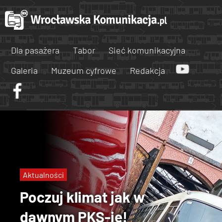
Dla pasażera
Tabor
Sieć komunikacyjna
Galeria
Muzeum cyfrowe
Redakcja
Aktualności
Poczuj klimat jak w
dawnym PKS-ie!