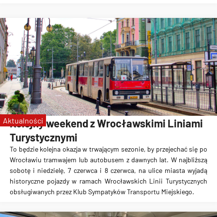
Aktualności
Kolejny weekend z Wrocławskimi Liniami
Turystycznymi
To będzie kolejna okazja w trwającym sezonie, by przejechać się po
Wrocławiu tramwajem lub autobusem z dawnych lat. W najbliższą
sobotę i niedzielę, 7 czerwca i 8 czerwca, na ulice miasta wyjadą
historyczne pojazdy w ramach Wrocławskich Linii Turystycznych
obsługiwanych przez Klub Sympatyków Transportu Miejskiego.