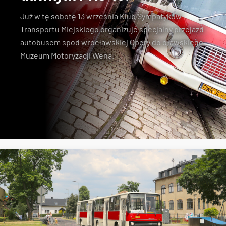
Już w tę sobotę 13 września Klub Sympatyków
Transportu Miejskiego organizuje specjalny przejazd
autobusem spod wrocławskiej Opery do oławskiego
Muzeum Motoryzacji Wena.
KSTM
zabytkowe autobusy
Jelcz 043