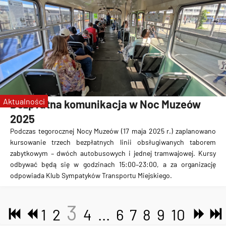
Aktualności
Bezpłatna komunikacja w Noc Muzeów
2025
Podczas tegorocznej Nocy Muzeów (17 maja 2025 r.) zaplanowano
kursowanie trzech bezpłatnych linii obsługiwanych taborem
zabytkowym – dwóch autobusowych i jednej tramwajowej. Kursy
odbywać będą się w godzinach 15:00–23:00, a za organizację
odpowiada Klub Sympatyków Transportu Miejskiego.
3
1
2
4
...
6
7
8
9
10