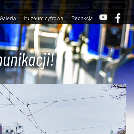
Galeria
Muzeum cyfrowe
Redakcja
unikacji!