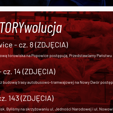
#TORYwolucja
ce - cz. 8 (ZDJĘCIA)
dową torowiska na Popowice
postępują. Przedstawiamy Państwu ob
cz. 14 (ZDJĘCIA)
 z
budową trasy autobusowo-tramwajowej na Nowy Dwór
postępu
cz. 143 (ZDJĘCIA)
 Byliśmy na skrzyżowaniu ul. Jedności Narodowej i ul. Nowowiejs