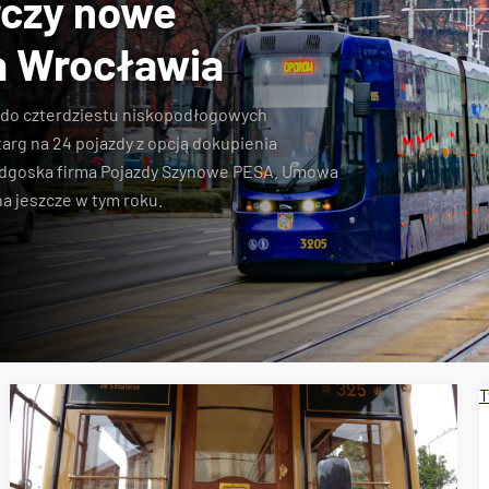
rczy nowe
a Wrocławia
t do czterdziestu niskopodłogowych
arg na 24 pojazdy z opcją dokupienia
ydgoska firma Pojazdy Szynowe PESA. Umowa
a jeszcze w tym roku.
T