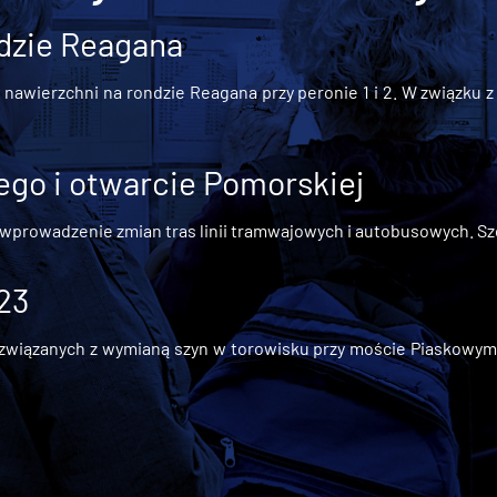
dzie Reagana
awierzchni na rondzie Reagana przy peronie 1 i 2. W związku z t
go i otwarcie Pomorskiej
 wprowadzenie zmian tras linii tramwajowych i autobusowych. Szc
 23
iązanych z wymianą szyn w torowisku przy moście Piaskowym, t