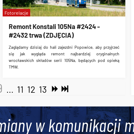
Fotorelacje
Remont Konstali 105Na #2424 -
#2432 trwa (ZDJĘCIA)
Zaglądamy dzisiaj do hali zajezdni Popowice, aby przyjrzeć
się jak wygląda remont najbardziej oryginalnych
wrocławskich składów serii 105Na, będących pod opieką
TMW.
9
...
11
12
13
miany w komunikacji m