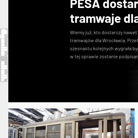
PESA dosta
tramwaje dl
Wiemy już, kto dostarczy nawe
tramwajów dla Wrocławia. Przet
szesnastu kolejnych wygrała b
w tej sprawie zostanie podpisan