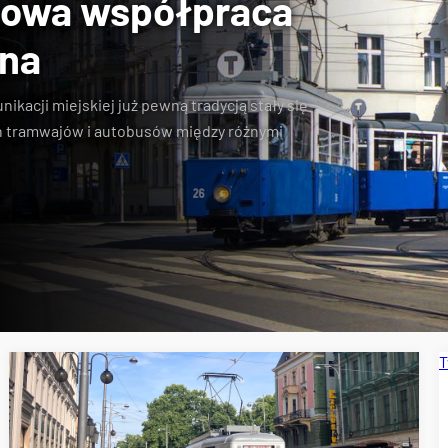
towa współpraca
jna
kacji miejskiej już pewną tradycją stały się
 tramwajów i autobusów między różnymi
T
pecjalne
Wrocławskie Linie Turystyczne
MPK Kraków