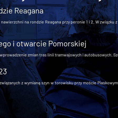
dzie Reagana
awierzchni na rondzie Reagana przy peronie 1 i 2. W związku z t
go i otwarcie Pomorskiej
 wprowadzenie zmian tras linii tramwajowych i autobusowych. Szc
 23
iązanych z wymianą szyn w torowisku przy moście Piaskowym, t