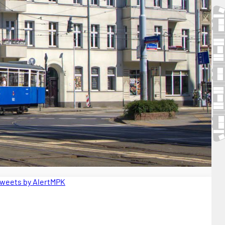
weets by AlertMPK