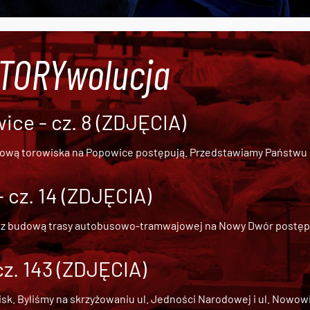
#TORYwolucja
ce - cz. 8 (ZDJĘCIA)
dową torowiska na Popowice
postępują. Przedstawiamy Państwu ob
cz. 14 (ZDJĘCIA)
 z
budową trasy autobusowo-tramwajowej na Nowy Dwór
postępu
cz. 143 (ZDJĘCIA)
 Byliśmy na skrzyżowaniu ul. Jedności Narodowej i ul. Nowowiejs