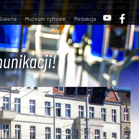
Galeria
Muzeum cyfrowe
Redakcja
unikacji!