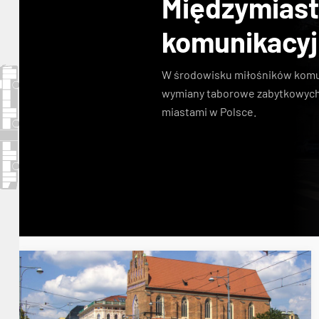
Międzymias
komunikacy
W środowisku miłośników komuni
wymiany taborowe zabytkowych
miastami w Polsce.
Konstal N
zabytkowe tramwaje
KSTM
linie s