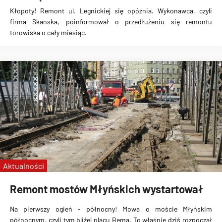
Kłopoty! Remont ul. Legnickiej się opóźnia. Wykonawca, czyli
firma Skanska, poinformował o przedłużeniu się remontu
torowiska o cały miesiąc.
Aktualności
Remont mostów Młyńskich wystartował
Na pierwszy ogień - północny! Mowa o moście Młyńskim
północnym, czyli tym bliżej placu Bema. To właśnie dziś rozpoczął