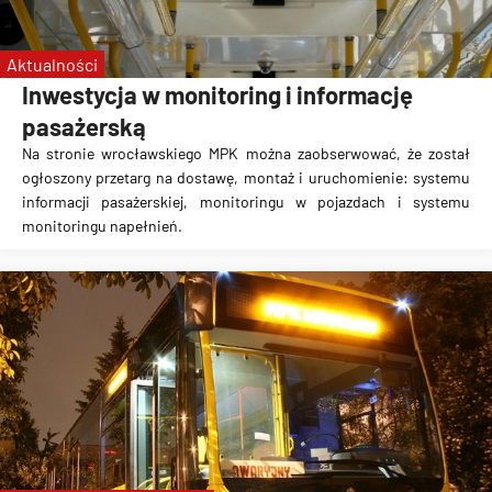
Aktualności
Inwestycja w monitoring i informację
pasażerską
Na stronie wrocławskiego MPK można zaobserwować, że został
ogłoszony przetarg na dostawę, montaż i uruchomienie: systemu
informacji pasażerskiej, monitoringu w pojazdach i systemu
monitoringu napełnień.