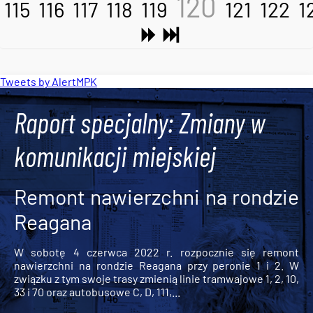
120
115
116
117
118
119
121
122
1
Tweets by AlertMPK
Raport specjalny: Zmiany w
komunikacji miejskiej
Remont nawierzchni na rondzie
Reagana
W sobotę 4 czerwca 2022 r. rozpocznie się remont
nawierzchni na rondzie Reagana przy peronie 1 i 2. W
związku z tym swoje trasy zmienią linie tramwajowe 1, 2, 10,
33 i 70 oraz autobusowe C, D, 111,...