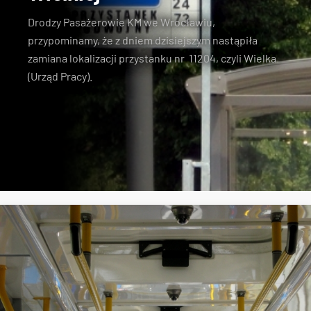
Drodzy Pasażerowie KM we Wrocławiu,
przypominamy, że z dniem dzisiejszym nastąpiła
zamiana lokalizacji przystanku nr 11204, czyli Wielka
(Urząd Pracy).