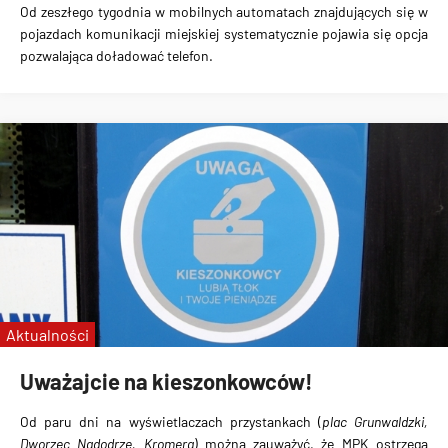
Od zeszłego tygodnia
w mobilnych automatach
znajdujących się w
pojazdach komunikacji miejskiej systematycznie pojawia się
opcja
pozwalająca doładować telefon
.
Aktualności
Uważajcie na kieszonkowców!
Od paru dni
na wyświetlaczach przystankach
(
plac Grunwaldzki,
Dworzec Nadodrze, Kromera
) można zauważyć, że MPK
ostrzega