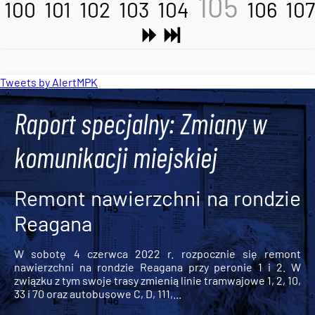
105
100
101
102
103
104
106
107
Tweets by AlertMPK
Raport specjalny: Zmiany w
komunikacji miejskiej
Remont nawierzchni na rondzie
Reagana
W sobotę 4 czerwca 2022 r. rozpocznie się remont
nawierzchni na rondzie Reagana przy peronie 1 i 2. W
związku z tym swoje trasy zmienią linie tramwajowe 1, 2, 10,
33 i 70 oraz autobusowe C, D, 111,...