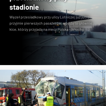
stadionie
Węzeł przesiadkowy
przy
ulicy Lotniczej
już jutro
przyjmie pierwszych pasażerów, a będą to głównie
kice, którzy przyjadą na mecz Polska - Włochy.