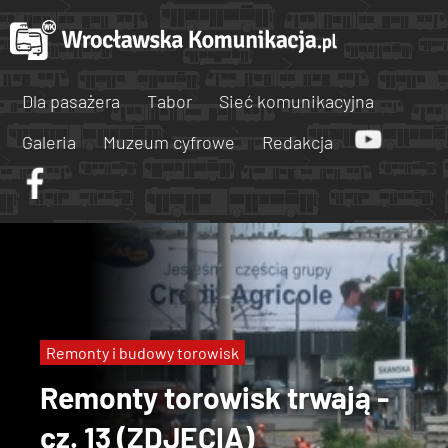
Dla pasażera
Tabor
Sieć komunikacyjna
Galeria
Muzeum cyfrowe
Redakcja
Remonty i budowy torowisk
Remonty torowisk trwają -
cz. 13 (ZDJĘCIA)