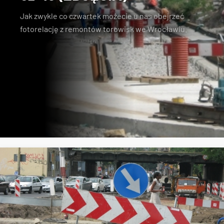
Jak zwykle co czwartek możecie u nas obejrzeć
fotorelację z remontów torowisk we Wrocławiu.