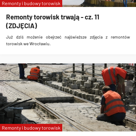
Remonty i budowy torowisk
Remonty torowisk trwają - cz. 11
(ZDJĘCIA)
Już dziś możenie obejrzeć najświeższe zdjęcia z remontów
torowisk we Wrocławiu.
Remonty i budowy torowisk