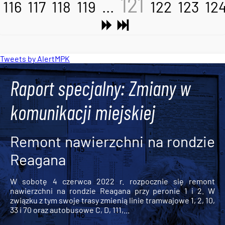
121
116
117
118
119
...
122
123
12
Tweets by AlertMPK
Raport specjalny: Zmiany w
komunikacji miejskiej
Remont nawierzchni na rondzie
Reagana
W sobotę 4 czerwca 2022 r. rozpocznie się remont
nawierzchni na rondzie Reagana przy peronie 1 i 2. W
związku z tym swoje trasy zmienią linie tramwajowe 1, 2, 10,
33 i 70 oraz autobusowe C, D, 111,...