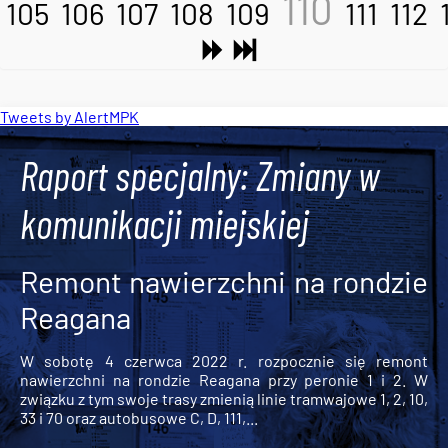
110
105
106
107
108
109
111
112
Tweets by AlertMPK
Raport specjalny: Zmiany w
komunikacji miejskiej
Remont nawierzchni na rondzie
Reagana
W sobotę 4 czerwca 2022 r. rozpocznie się remont
nawierzchni na rondzie Reagana przy peronie 1 i 2. W
związku z tym swoje trasy zmienią linie tramwajowe 1, 2, 10,
33 i 70 oraz autobusowe C, D, 111,...