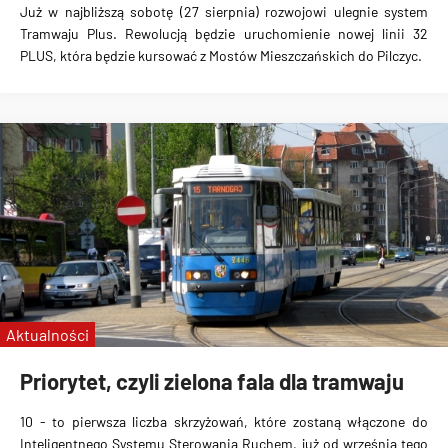
Już w najbliższą sobotę (27 sierpnia)
rozwojowi ulegnie system
Tramwaju Plus
. Rewolucją będzie
uruchomienie nowej linii 32
PLUS
, która będzie kursować z
Mostów Mieszczańskich do Pilczyc
.
Aktualności
Priorytet, czyli zielona fala dla tramwaju
10
-
to pierwsza liczba skrzyżowań, które zostaną włączone do
Inteligentnego Systemu Sterowania Ruchem
, już od września tego