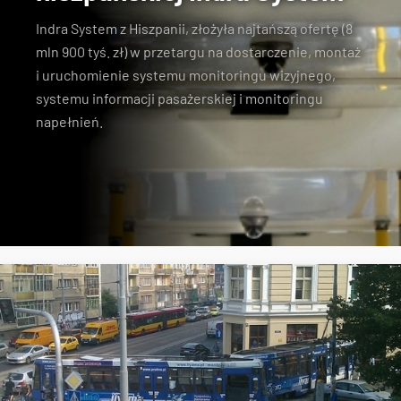
Indra System z Hiszpanii, złożyła najtańszą ofertę (8
mln 900 tyś. zł) w przetargu na dostarczenie, montaż
i uruchomienie systemu monitoringu wizyjnego,
systemu informacji pasażerskiej i monitoringu
napełnień.