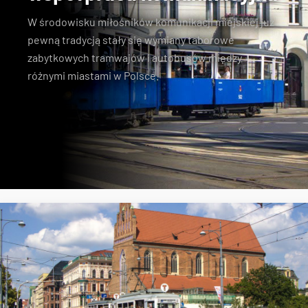
W środowisku miłośników komunikacji miejskiej już
pewną tradycją stały się wymiany taborowe
zabytkowych tramwajów i autobusów między
różnymi miastami w Polsce.
Konstal N
zabytkowe tramwaje
KSTM