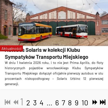
Aktualności
Autobus Solaris w kolekcji Klubu
Sympatyków Transportu Miejskiego
W dniu 1 kwietnia 2026 roku, i to nie jest Prima Aprilis, do floty
historycznych pojazdów wrocławskiego Klubu Sympatyków
Transportu Miejskiego dołączył oficjalnie pierwszy autobus w stu
procentach niskopodłogowy – Solaris Urbino 12 pierwszej
generacji.
1
2
3
4
...
6
7
8
9
10