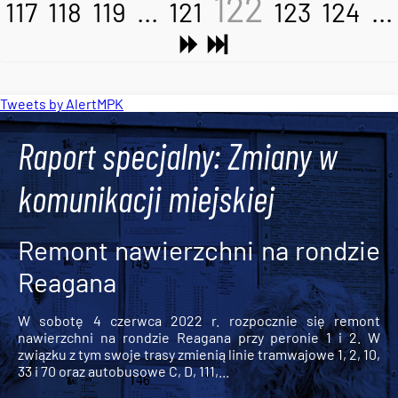
122
117
118
119
...
121
123
124
...
Tweets by AlertMPK
Raport specjalny: Zmiany w
komunikacji miejskiej
Remont nawierzchni na rondzie
Reagana
W sobotę 4 czerwca 2022 r. rozpocznie się remont
nawierzchni na rondzie Reagana przy peronie 1 i 2. W
związku z tym swoje trasy zmienią linie tramwajowe 1, 2, 10,
33 i 70 oraz autobusowe C, D, 111,...