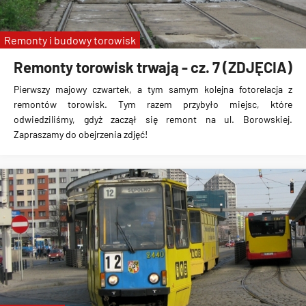
Remonty i budowy torowisk
Remonty torowisk trwają - cz. 7 (ZDJĘCIA)
Pierwszy majowy czwartek, a tym samym kolejna fotorelacja z
remontów torowisk. Tym razem przybyło miejsc, które
odwiedziliśmy, gdyż zaczął się remont na ul. Borowskiej.
Zapraszamy do obejrzenia zdjęć!