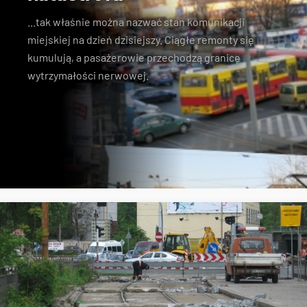
...tak właśnie można nazwać stan komunikacji
miejskiej na dzień dzisiejszy. Ciągłe remonty się
kumulują, a pasażerowie przechodzą granicę
wytrzymałości nerwowej.