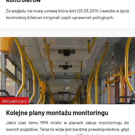
Ze względu na nową ustawę która dziś (01.03.2011r.) weszła w życie
kontrolerzy biletowi otrzymali część uprawnień policyjnych.
Aktualności
Kolejne plany montażu monitoringu
Jakiś czas temu MPK miało w planach zakup monitoringu do
swoich pojazdów. Teraz ta wizja jest bardziej prawdopodobna, gdyż