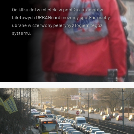
Od kilku dni w mieście w pobliżu automatów
biletowych URBANcard możemy spotkać osoby
ubrane w czerwony peleryny z logiem tegoż
systemu.