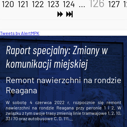
126
120
121
122
123
124
...
127
Tweets by AlertMPK
Raport specjalny: Zmiany w
komunikacji miejskiej
Remont nawierzchni na rondzie
Reagana
W sobotę 4 czerwca 2022 r. rozpocznie się remont
nawierzchni na rondzie Reagana przy peronie 1 i 2. W
związku z tym swoje trasy zmienią linie tramwajowe 1, 2, 10,
33 i 70 oraz autobusowe C, D, 111,...