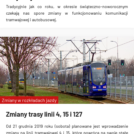
Tradycyjnie jak co roku,
w okresie świąteczno-noworocznym
czekają nas spore zmiany
w funkcjonowaniu komunikacji
tramwajowej i autobusowej.
Zmiany w rozkładach jazdy
Zmiany trasy linii 4, 15 i 127
Od 21 grudnia 2019 roku (sobota) planowane jest
wprowadzenie
zmiany na linii tramwajowej 4 i 15
, które powrócą na swoje stałe