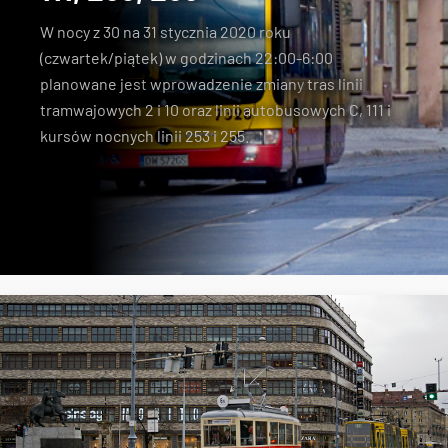
W nocy z 30 na 31 stycznia 2020 roku
(czwartek/piątek) w godzinach 22:00-6:00
planowane jest
wprowadzenie zmiany
tras linii
tramwajowych 2 i 10 oraz linii autobusowych C, 111 i
kursów nocnych linii 253 i 255.
zmiany tras
linia C