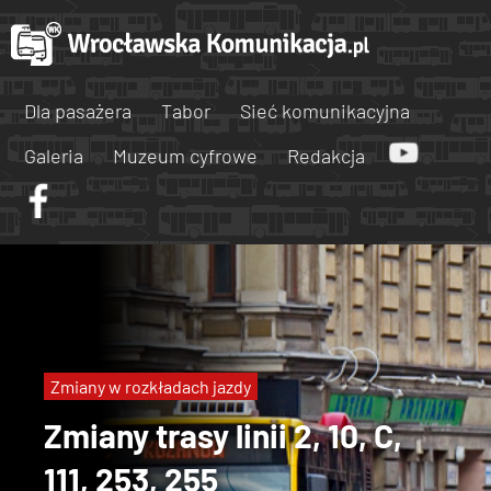
Dla pasażera
Tabor
Sieć komunikacyjna
Galeria
Muzeum cyfrowe
Redakcja
Zmiany w rozkładach jazdy
Zmiany trasy linii 2, 10, C,
111, 253, 255