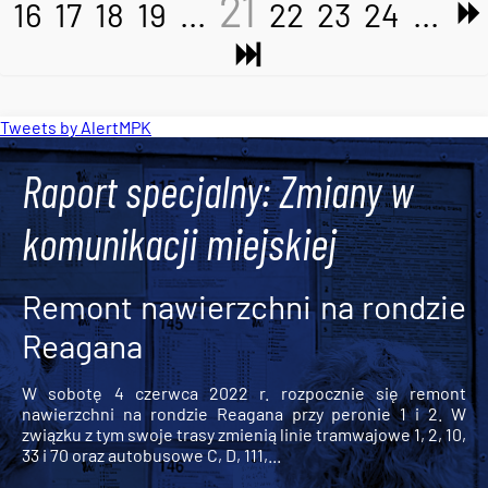
21
16
17
18
19
...
22
23
24
...
Tweets by AlertMPK
Raport specjalny: Zmiany w
komunikacji miejskiej
Remont nawierzchni na rondzie
Reagana
W sobotę 4 czerwca 2022 r. rozpocznie się remont
nawierzchni na rondzie Reagana przy peronie 1 i 2. W
związku z tym swoje trasy zmienią linie tramwajowe 1, 2, 10,
33 i 70 oraz autobusowe C, D, 111,...