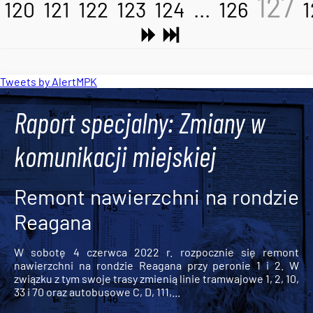
127
120
121
122
123
124
...
126
1
Tweets by AlertMPK
Raport specjalny: Zmiany w
komunikacji miejskiej
Remont nawierzchni na rondzie
Reagana
W sobotę 4 czerwca 2022 r. rozpocznie się remont
nawierzchni na rondzie Reagana przy peronie 1 i 2. W
związku z tym swoje trasy zmienią linie tramwajowe 1, 2, 10,
33 i 70 oraz autobusowe C, D, 111,...