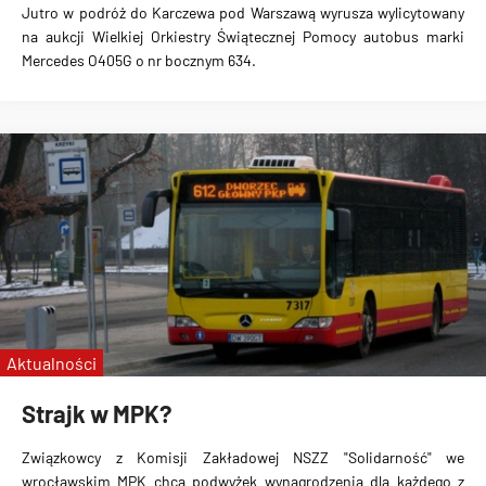
Jutro w podróż do Karczewa pod Warszawą wyrusza wylicytowany
na aukcji Wielkiej Orkiestry Świątecznej Pomocy autobus marki
Mercedes O405G o nr bocznym 634.
Aktualności
Strajk w MPK?
Związkowcy z Komisji Zakładowej NSZZ "Solidarność" we
wrocławskim MPK chcą podwyżek wynagrodzenia dla każdego z