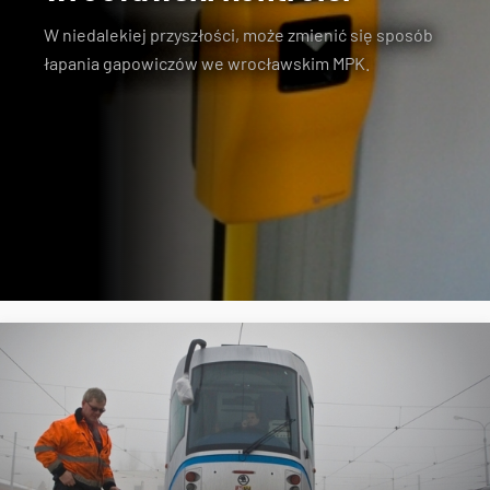
W niedalekiej przyszłości, może zmienić się sposób
łapania gapowiczów we wrocławskim MPK.