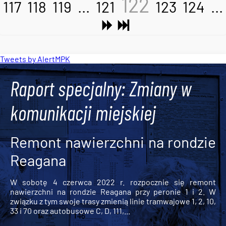
122
117
118
119
...
121
123
124
...
Tweets by AlertMPK
Raport specjalny: Zmiany w
komunikacji miejskiej
Remont nawierzchni na rondzie
Reagana
W sobotę 4 czerwca 2022 r. rozpocznie się remont
nawierzchni na rondzie Reagana przy peronie 1 i 2. W
związku z tym swoje trasy zmienią linie tramwajowe 1, 2, 10,
33 i 70 oraz autobusowe C, D, 111,...