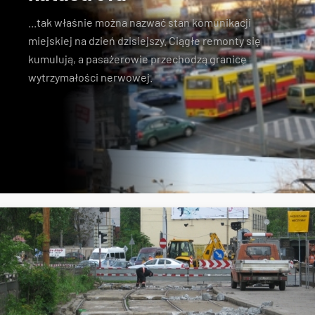
...tak właśnie można nazwać stan komunikacji
miejskiej na dzień dzisiejszy. Ciągłe remonty się
kumulują, a pasażerowie przechodzą granicę
wytrzymałości nerwowej.