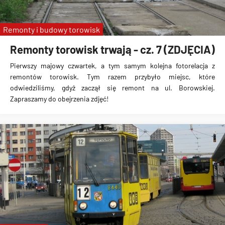
Remonty i budowy torowisk
Remonty torowisk trwają - cz. 7 (ZDJĘCIA)
Pierwszy majowy czwartek, a tym samym kolejna fotorelacja z
remontów torowisk. Tym razem przybyło miejsc, które
odwiedziliśmy, gdyż zaczął się remont na ul. Borowskiej.
Zapraszamy do obejrzenia zdjęć!