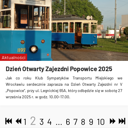
Aktualności
Dzień Otwarty Zajezdni Popowice 2025
Jak co roku Klub Sympatyków Transportu Miejskiego we
Wrocławiu serdecznie zaprasza na Dzień Otwarty Zajezdni nr V
„Popowice”, przy ul. Legnickiej 65A, który odbędzie się w sobotę 27
września 2025 r. w godz. 10.00-17.00.
2
1
3
4
...
6
7
8
9
10