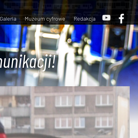
Galeria
Muzeum cyfrowe
Redakcja
unikacji!