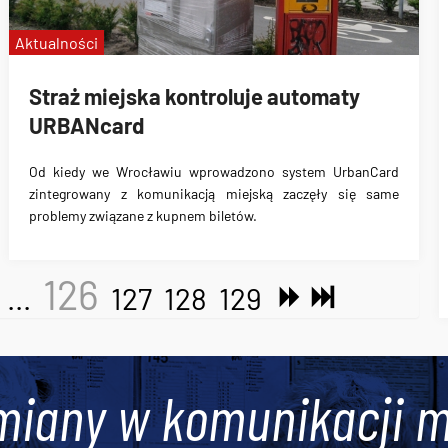
Aktualności
Straż miejska kontroluje automaty
URBANcard
Od kiedy we Wrocławiu wprowadzono system UrbanCard
zintegrowany z komunikacją miejską zaczęły się same
problemy związane z kupnem biletów.
126
...
127
128
129
miany w komunikacji m