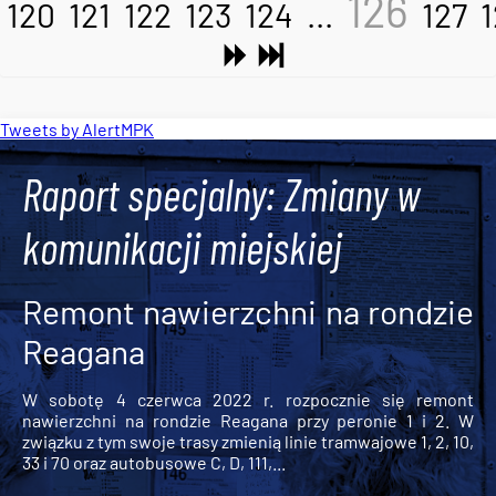
126
120
121
122
123
124
...
127
Tweets by AlertMPK
Raport specjalny: Zmiany w
komunikacji miejskiej
Remont nawierzchni na rondzie
Reagana
W sobotę 4 czerwca 2022 r. rozpocznie się remont
nawierzchni na rondzie Reagana przy peronie 1 i 2. W
związku z tym swoje trasy zmienią linie tramwajowe 1, 2, 10,
33 i 70 oraz autobusowe C, D, 111,...