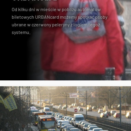
Od kilku dni w mieście w pobliżu automatów
biletowych URBANcard możemy spotkać osoby
ubrane w czerwony peleryny z logiem tegoż
systemu.