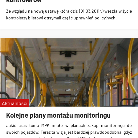
Ze względu na nową ustawę która dziś (01.03.2011r.) weszła w życie
kontrolerzy biletowi otrzymali część uprawnień policyjnych.
Aktualności
Kolejne plany montażu monitoringu
Jakiś czas temu MPK miało w planach zakup monitoringu do
swoich pojazdów. Teraz ta wizja jest bardziej prawdopodobna, gdyż