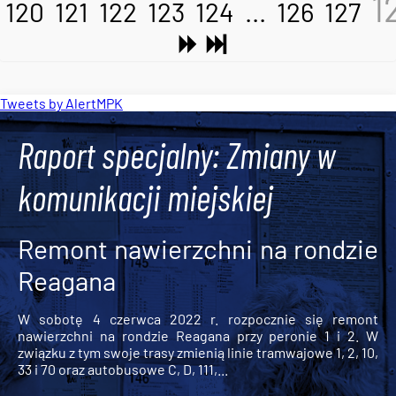
1
120
121
122
123
124
...
126
127
Tweets by AlertMPK
Raport specjalny: Zmiany w
komunikacji miejskiej
Remont nawierzchni na rondzie
Reagana
W sobotę 4 czerwca 2022 r. rozpocznie się remont
nawierzchni na rondzie Reagana przy peronie 1 i 2. W
związku z tym swoje trasy zmienią linie tramwajowe 1, 2, 10,
33 i 70 oraz autobusowe C, D, 111,...