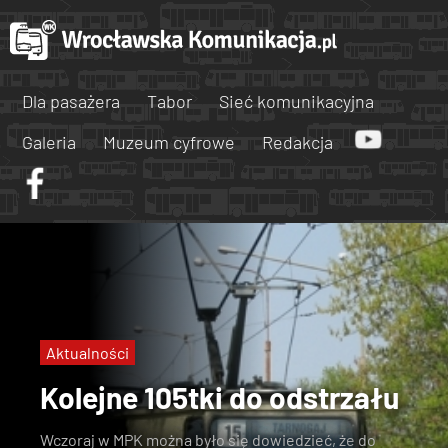
Dla pasażera
Tabor
Sieć komunikacyjna
Galeria
Muzeum cyfrowe
Redakcja
Aktualności
Kolejne 105tki do odstrzału
Wczoraj w MPK można było się dowiedzieć, że
do