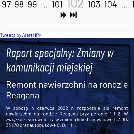
102
97
98
99
...
101
103
104
...
Tweets by AlertMPK
Raport specjalny: Zmiany w
komunikacji miejskiej
Remont nawierzchni na rondzie
Reagana
W sobotę 4 czerwca 2022 r. rozpocznie się remont
nawierzchni na rondzie Reagana przy peronie 1 i 2. W
związku z tym swoje trasy zmienią linie tramwajowe 1, 2, 10,
33 i 70 oraz autobusowe C, D, 111,...