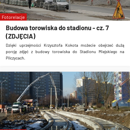
Fotorelacje
Budowa torowiska do stadionu - cz. 7
(ZDJĘCIA)
Dzięki uprzejmości Krzysztofa Kokota możecie obejrzeć dużą
porcję zdjęć z
budowy torowiska do Stadionu Miejskiego na
Pilczycach
.