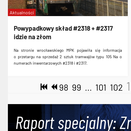
Aktualności
Powypadkowy skład #2318 + #2317
idzie na złom
Na stronie wrocławskiego MPK pojawiła się informacja
o przetargu na sprzedaż 2 sztuk tramwajów typu 105 Na o
numerach inwentarzowych #2318 i #2317.
98
99
...
101
102
Raport specjalny: Z