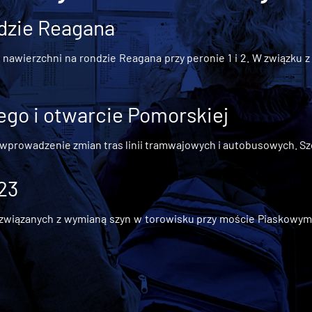
dzie Reagana
awierzchni na rondzie Reagana przy peronie 1 i 2. W związku z t
go i otwarcie Pomorskiej
 wprowadzenie zmian tras linii tramwajowych i autobusowych. Szc
 23
iązanych z wymianą szyn w torowisku przy moście Piaskowym, t