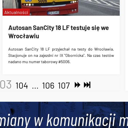
Aktualności
Autosan SanCity 18 LF testuje się we
Wrocławiu
Autosan SanCity 18 LF przyjechał na testy do Wrocławia
.
Stacjonuje on na zajezdni nr IX "Obornicka". Na czas testów
nadano mu numer taborowy #5006.
103
104
...
106
107
miany w komunikacji m