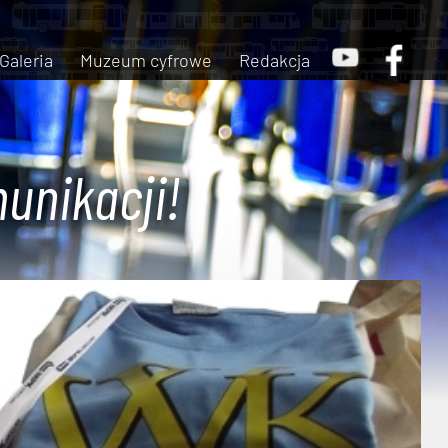
Galeria
Muzeum cyfrowe
Redakcja
unikacji!