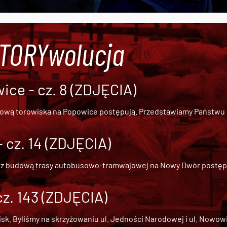
#TORYwolucja
ce - cz. 8 (ZDJĘCIA)
dową torowiska na Popowice
postępują. Przedstawiamy Państwu ob
cz. 14 (ZDJĘCIA)
 z
budową trasy autobusowo-tramwajowej na Nowy Dwór
postępu
cz. 143 (ZDJĘCIA)
 Byliśmy na skrzyżowaniu ul. Jedności Narodowej i ul. Nowowiejs