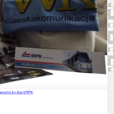
weets by AlertMPK