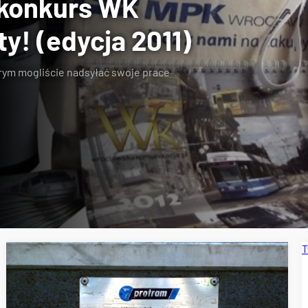
 konkurs WK
ty! (edycja 2011)
órym mogliście
nadsyłać swoje prace
T