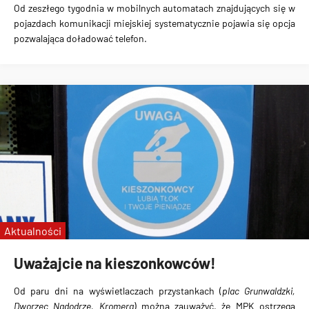
Od zeszłego tygodnia
w mobilnych automatach
znajdujących się w
pojazdach komunikacji miejskiej systematycznie pojawia się
opcja
pozwalająca doładować telefon
.
Aktualności
Uważajcie na kieszonkowców!
Od paru dni
na wyświetlaczach przystankach
(
plac Grunwaldzki,
Dworzec Nadodrze, Kromera
) można zauważyć, że MPK
ostrzega