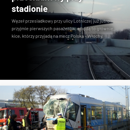
stadionie
Węzeł przesiadkowy
przy
ulicy Lotniczej
już jutro
przyjmie pierwszych pasażerów, a będą to głównie
kice, którzy przyjadą na mecz Polska - Włochy.