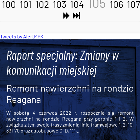
105
100
101
102
103
104
106
107
Tweets by AlertMPK
Raport specjalny: Zmiany w
komunikacji miejskiej
Remont nawierzchni na rondzie
Reagana
W sobotę 4 czerwca 2022 r. rozpocznie się remont
nawierzchni na rondzie Reagana przy peronie 1 i 2. W
związku z tym swoje trasy zmienią linie tramwajowe 1, 2, 10,
33 i 70 oraz autobusowe C, D, 111,...