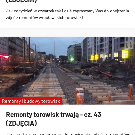
Jak co tydzień w czwartek tak i dziś zapraszamy Was do obejrzenia
zdjęć z remontów wrocławskich torowisk!
Remonty i budowy torowisk
Remonty torowisk trwają - cz. 43
(ZDJĘCIA)
Jak co tydzień zapraszamy do obejrzenia zdjęć z remontów