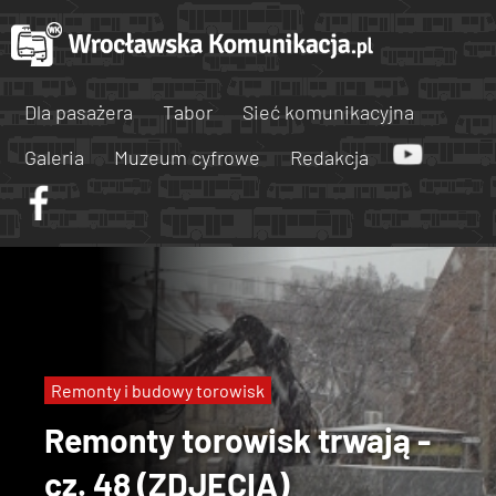
Dla pasażera
Tabor
Sieć komunikacyjna
Galeria
Muzeum cyfrowe
Redakcja
Remonty i budowy torowisk
Remonty torowisk trwają -
cz. 48 (ZDJĘCIA)