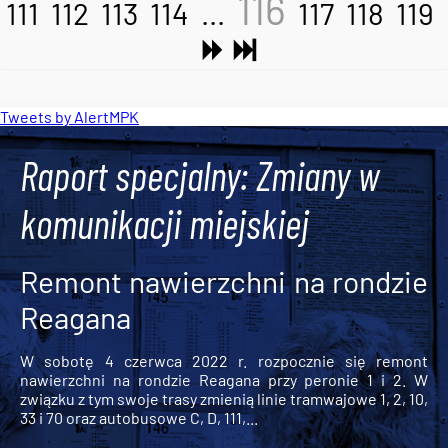
116
111
112
113
114
...
117
118
119
Tweets by AlertMPK
Raport specjalny: Zmiany w
komunikacji miejskiej
Remont nawierzchni na rondzie
Reagana
W sobotę 4 czerwca 2022 r. rozpocznie się remont
nawierzchni na rondzie Reagana przy peronie 1 i 2. W
związku z tym swoje trasy zmienią linie tramwajowe 1, 2, 10,
33 i 70 oraz autobusowe C, D, 111,...