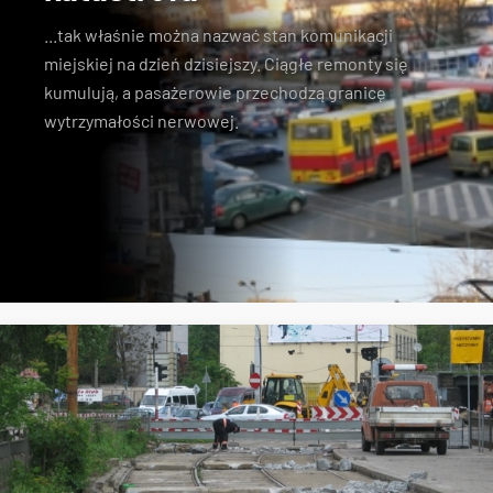
...tak właśnie można nazwać stan komunikacji
miejskiej na dzień dzisiejszy. Ciągłe remonty się
kumulują, a pasażerowie przechodzą granicę
wytrzymałości nerwowej.