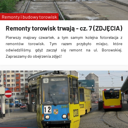
Remonty i budowy torowisk
Remonty torowisk trwają - cz. 7 (ZDJĘCIA)
Pierwszy majowy czwartek, a tym samym kolejna fotorelacja z
remontów torowisk. Tym razem przybyło miejsc, które
odwiedziliśmy, gdyż zaczął się remont na ul. Borowskiej.
Zapraszamy do obejrzenia zdjęć!