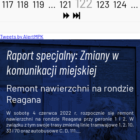
122
117
118
119
...
121
123
124
...
Tweets by AlertMPK
Raport specjalny: Zmiany w
komunikacji miejskiej
Remont nawierzchni na rondzie
Reagana
W sobotę 4 czerwca 2022 r. rozpocznie się remont
nawierzchni na rondzie Reagana przy peronie 1 i 2. W
związku z tym swoje trasy zmienią linie tramwajowe 1, 2, 10,
33 i 70 oraz autobusowe C, D, 111,...