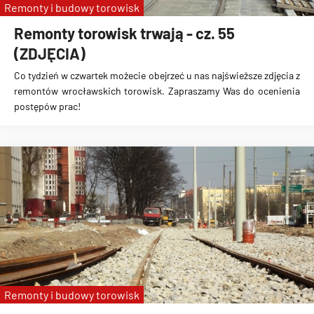
Remonty i budowy torowisk
Remonty torowisk trwają - cz. 55
(ZDJĘCIA)
Co tydzień w czwartek możecie obejrzeć u nas najświeższe zdjęcia z
remontów wrocławskich torowisk. Zapraszamy Was do ocenienia
postępów prac!
Remonty i budowy torowisk