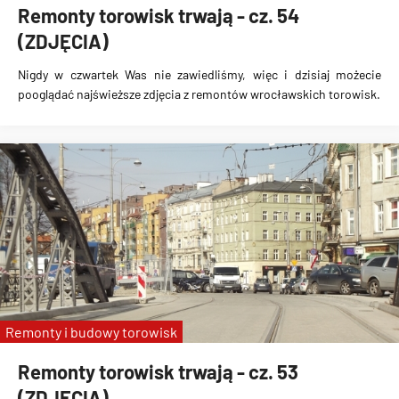
Remonty torowisk trwają - cz. 54
(ZDJĘCIA)
Nigdy w czwartek Was nie zawiedliśmy, więc i dzisiaj możecie
pooglądać najświeższe zdjęcia z remontów wrocławskich torowisk.
Remonty i budowy torowisk
Remonty torowisk trwają - cz. 53
(ZDJĘCIA)