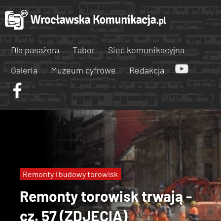
Dla pasażera
Tabor
Sieć komunikacyjna
Galeria
Muzeum cyfrowe
Redakcja
Remonty i budowy torowisk
Remonty torowisk trwają -
cz. 57 (ZDJĘCIA)