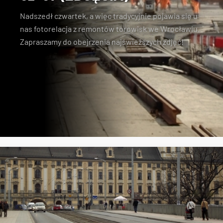
Nadszedł czwartek, a więc tradycyjnie pojawia się u
nas fotorelacja z remontów torowisk we Wrocławiu.
Zapraszamy do obejrzenia najświeższych zdjęć!