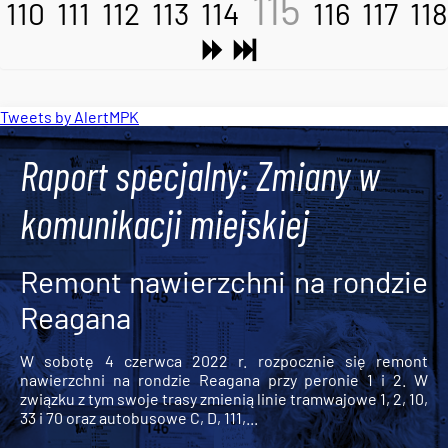
115
110
111
112
113
114
116
117
118
Tweets by AlertMPK
Raport specjalny: Zmiany w
komunikacji miejskiej
Remont nawierzchni na rondzie
Reagana
W sobotę 4 czerwca 2022 r. rozpocznie się remont
nawierzchni na rondzie Reagana przy peronie 1 i 2. W
związku z tym swoje trasy zmienią linie tramwajowe 1, 2, 10,
33 i 70 oraz autobusowe C, D, 111,...