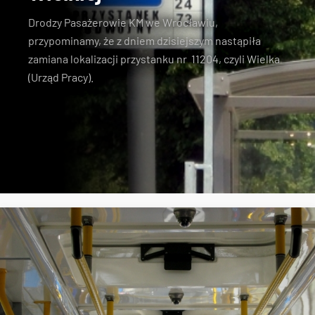
Drodzy Pasażerowie KM we Wrocławiu,
przypominamy, że z dniem dzisiejszym nastąpiła
zamiana lokalizacji przystanku nr 11204, czyli Wielka
(Urząd Pracy).