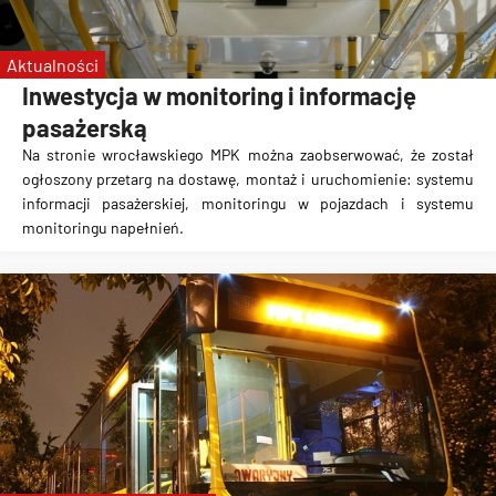
Aktualności
Inwestycja w monitoring i informację
pasażerską
Na stronie wrocławskiego MPK można zaobserwować, że został
ogłoszony przetarg na dostawę, montaż i uruchomienie: systemu
informacji pasażerskiej, monitoringu w pojazdach i systemu
monitoringu napełnień.