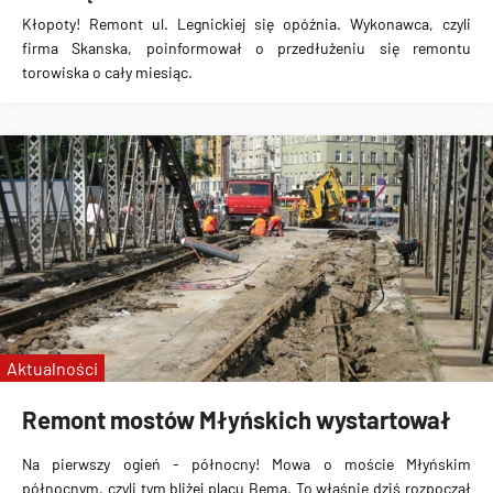
Kłopoty! Remont ul. Legnickiej się opóźnia. Wykonawca, czyli
firma Skanska, poinformował o przedłużeniu się remontu
torowiska o cały miesiąc.
Aktualności
Remont mostów Młyńskich wystartował
Na pierwszy ogień - północny! Mowa o moście Młyńskim
północnym, czyli tym bliżej placu Bema. To właśnie dziś rozpoczął