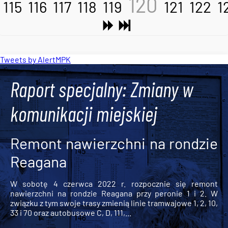
120
115
116
117
118
119
121
122
1
Tweets by AlertMPK
Raport specjalny: Zmiany w
komunikacji miejskiej
Remont nawierzchni na rondzie
Reagana
W sobotę 4 czerwca 2022 r. rozpocznie się remont
nawierzchni na rondzie Reagana przy peronie 1 i 2. W
związku z tym swoje trasy zmienią linie tramwajowe 1, 2, 10,
33 i 70 oraz autobusowe C, D, 111,...