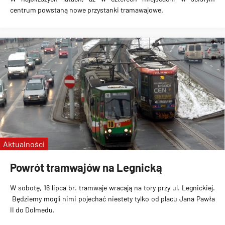
centrum powstaną
nowe przystanki tramawajowe
.
Aktualności
Powrót tramwajów na Legnicką
W sobotę,
16 lipca br.
tramwaje wracają na tory przy
ul. Legnickiej
.
Będziemy mogli nimi pojechać niestety tylko od
placu Jana Pawła
II do Dolmedu
.