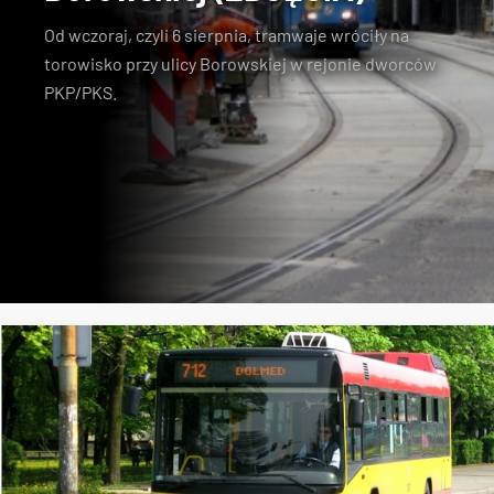
Od wczoraj
, czyli 6 sierpnia, tramwaje wróciły na
torowisko przy ulicy Borowskiej w rejonie dworców
PKP/PKS.