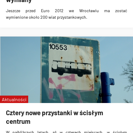
Jeszcze przed Euro 2012 we Wrocławiu ma zostać
wymienione
około 200 wiat przystankowych
.
Aktualności
Cztery nowe przystanki w ścisłym
centrum
W najbliższych latach,
aż w czterech miejscach
, w ścisłym