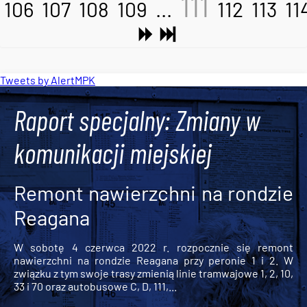
111
106
107
108
109
...
112
113
11
Tweets by AlertMPK
Raport specjalny: Zmiany w
komunikacji miejskiej
Remont nawierzchni na rondzie
Reagana
W sobotę 4 czerwca 2022 r. rozpocznie się remont
nawierzchni na rondzie Reagana przy peronie 1 i 2. W
związku z tym swoje trasy zmienią linie tramwajowe 1, 2, 10,
33 i 70 oraz autobusowe C, D, 111,...