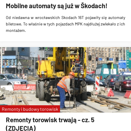
Mobilne automaty są już w Škodach!
Od niedawna w wrocławskich Skodach 16T pojawiły się automaty
biletowe. To właśnie w tych pojazdach MPK najdłużej zwlekało z ich
montażem.
Remonty i budowy torowisk
Remonty torowisk trwają - cz. 5
(ZDJĘCIA)