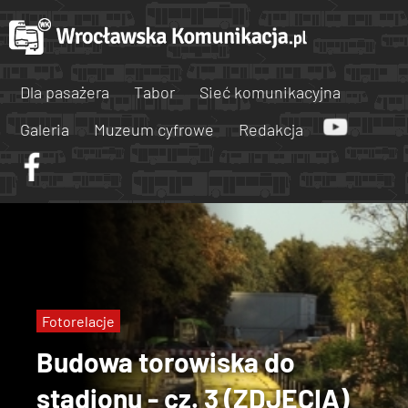
Dla pasażera
Tabor
Sieć komunikacyjna
Galeria
Muzeum cyfrowe
Redakcja
Fotorelacje
Budowa torowiska do
stadionu - cz. 3 (ZDJĘCIA)