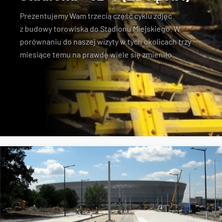
Prezentujemy Wam trzecią część cyklu zdjęć
z
budowy torowiska do Stadionu Miejskiego
. W
porównaniu do naszej wizyty w tych okolicach trzy
miesiące temu
na prawdę wiele się zmieniło
.