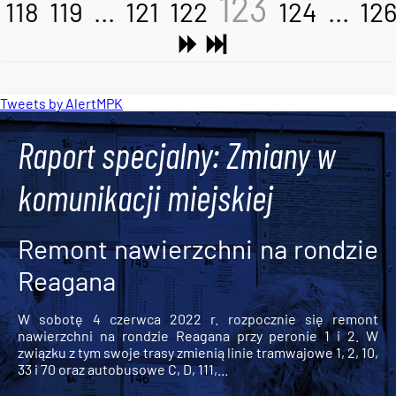
123
118
119
...
121
122
124
...
12
Tweets by AlertMPK
Raport specjalny: Zmiany w
komunikacji miejskiej
Remont nawierzchni na rondzie
Reagana
W sobotę 4 czerwca 2022 r. rozpocznie się remont
nawierzchni na rondzie Reagana przy peronie 1 i 2. W
związku z tym swoje trasy zmienią linie tramwajowe 1, 2, 10,
33 i 70 oraz autobusowe C, D, 111,...