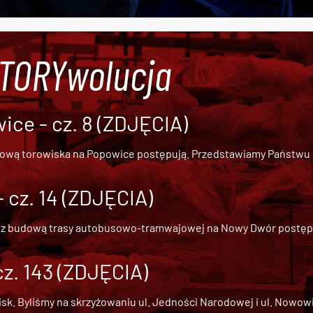
#TORYwolucja
ce - cz. 8 (ZDJĘCIA)
dową torowiska na Popowice
postępują. Przedstawiamy Państwu ob
cz. 14 (ZDJĘCIA)
 z
budową trasy autobusowo-tramwajowej na Nowy Dwór
postępu
cz. 143 (ZDJĘCIA)
 Byliśmy na skrzyżowaniu ul. Jedności Narodowej i ul. Nowowiejs