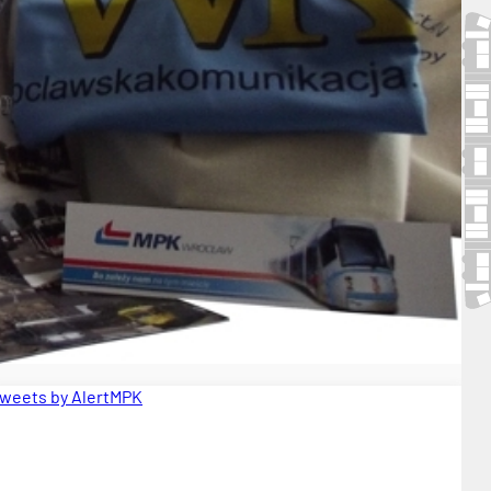
weets by AlertMPK