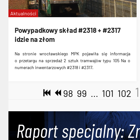
Aktualności
Powypadkowy skład #2318 + #2317
idzie na złom
Na stronie wrocławskiego MPK pojawiła się informacja
o przetargu na sprzedaż 2 sztuk tramwajów typu 105 Na o
numerach inwentarzowych #2318 i #2317.
98
99
...
101
102
Raport specjalny: Z