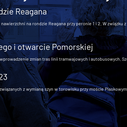
dzie Reagana
awierzchni na rondzie Reagana przy peronie 1 i 2. W związku z t
go i otwarcie Pomorskiej
 wprowadzenie zmian tras linii tramwajowych i autobusowych. Szc
 23
iązanych z wymianą szyn w torowisku przy moście Piaskowym, t