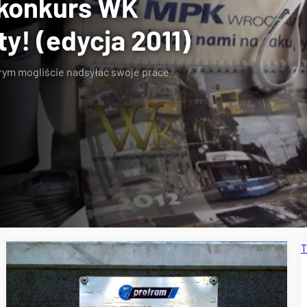
 konkurs WK
ty! (edycja 2011)
órym mogliście
nadsyłać swoje prace
T