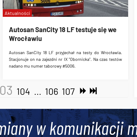
Aktualności
Autosan SanCity 18 LF testuje się we
Wrocławiu
Autosan SanCity 18 LF przyjechał na testy do Wrocławia
.
Stacjonuje on na zajezdni nr IX "Obornicka". Na czas testów
nadano mu numer taborowy #5006.
103
104
...
106
107
miany w komunikacji m