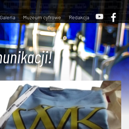
Galeria
Muzeum cyfrowe
Redakcja
unikacji!