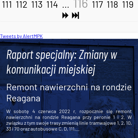
116
111
112
113
114
...
117
118
119
Tweets by AlertMPK
Raport specjalny: Zmiany w
komunikacji miejskiej
Remont nawierzchni na rondzie
Reagana
W sobotę 4 czerwca 2022 r. rozpocznie się remont
nawierzchni na rondzie Reagana przy peronie 1 i 2. W
związku z tym swoje trasy zmienią linie tramwajowe 1, 2, 10,
33 i 70 oraz autobusowe C, D, 111,...