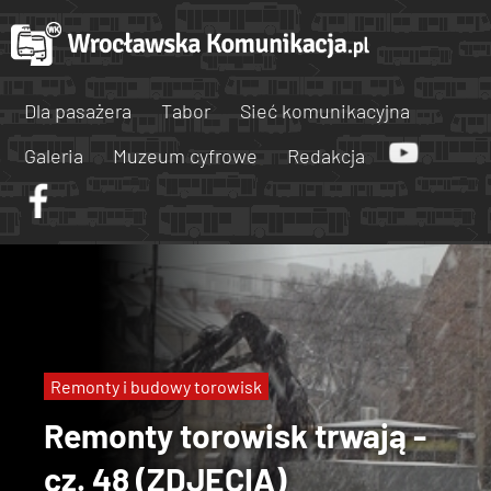
Dla pasażera
Tabor
Sieć komunikacyjna
Galeria
Muzeum cyfrowe
Redakcja
Remonty i budowy torowisk
Remonty torowisk trwają -
cz. 48 (ZDJĘCIA)