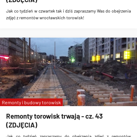
Jak co tydzień w czwartek tak i dziś zapraszamy Was do obejrzenia
zdjęć z remontów wrocławskich torowisk!
Remonty i budowy torowisk
Remonty torowisk trwają - cz. 43
(ZDJĘCIA)
Jak co tydzień zapraszamy do obejrzenia zdjęć z remontów