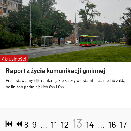
Aktualności
Raport z życia komunikacji gminnej
Przedstawiamy kilka zmian, jakie zaszły w ostatnim czasie lub zajdą
na liniach podmiejskich 8xx i 9xx.
13
8
9
...
11
12
14
...
16
17