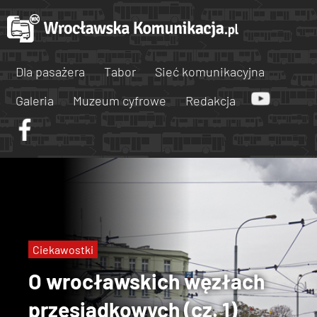
Dla pasażera
Tabor
Sieć komunikacyjna
Galeria
Muzeum cyfrowe
Redakcja
Ciekawostki
O wrocławskich węzłach
przesiadkowych (cz. 1)