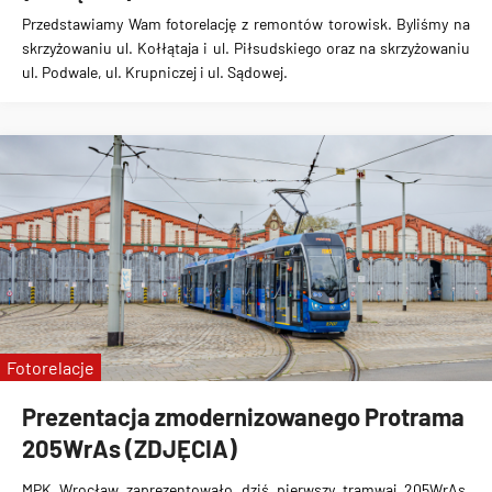
Przedstawiamy Wam fotorelację z remontów torowisk. Byliśmy na
skrzyżowaniu ul. Kołłątaja i ul. Piłsudskiego oraz na skrzyżowaniu
ul. Podwale, ul. Krupniczej i ul. Sądowej.
Fotorelacje
Prezentacja zmodernizowanego Protrama
205WrAs (ZDJĘCIA)
MPK Wrocław zaprezentowało dziś pierwszy tramwaj 205WrAs,