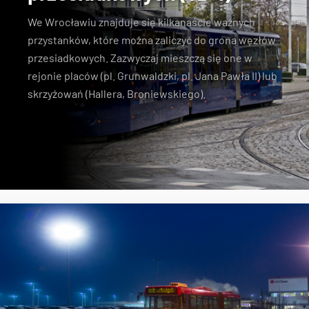
We Wrocławiu znajduje się kilkanaście ważnych
przystanków, które można zaliczyć do grona węzłów
przesiadkowych. Zazwyczaj mieszczą się one w
rejonie placów (pl. Grunwaldzki, pl. Jana Pawła II) lub
skrzyżowań (Hallera, Broniewskiego).
Dworzec Nadodrze
węzły przesiadkowe