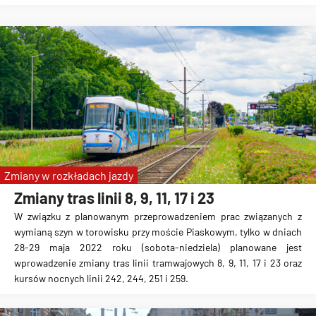
Zmiany w rozkładach jazdy
Zmiany tras linii 8, 9, 11, 17 i 23
W związku z planowanym przeprowadzeniem prac związanych z
wymianą szyn w torowisku przy moście Piaskowym, tylko w dniach
28-29 maja 2022 roku (sobota-niedziela) planowane jest
wprowadzenie zmiany tras linii tramwajowych 8, 9, 11, 17 i 23 oraz
kursów nocnych linii 242, 244, 251 i 259.