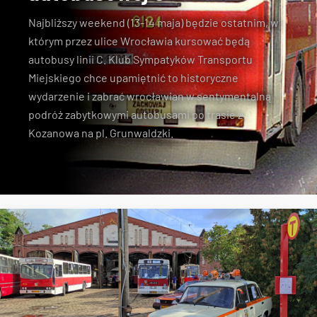
Najbliższy weekend (13-14 maja) będzie ostatnim, w
którym przez ulice Wrocławia kursować będą
autobusy linii C. Klub Sympatyków Transportu
Miejskiego chce upamiętnić to historyczne
wydarzenie i zabrać wrocławian w sentymentalną
podróż zabytkowymi autobusami po trasie z
Kozanowa na pl. Grunwaldzki.
linia C
KSTM