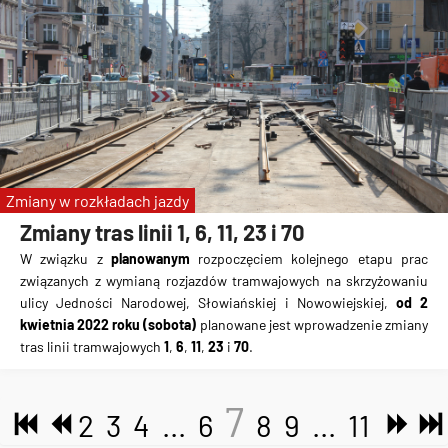
Zmiany w rozkładach jazdy
Zmiany tras linii 1, 6, 11, 23 i 70
W związku z
planowanym
rozpoczęciem kolejnego etapu prac
związanych z wymianą rozjazdów tramwajowych na skrzyżowaniu
ulicy Jedności Narodowej, Słowiańskiej i Nowowiejskiej,
od 2
kwietnia 2022 roku (sobota)
planowane jest wprowadzenie zmiany
tras linii tramwajowych
1
,
6
,
11
,
23
i
70
.
7
2
3
4
...
6
8
9
...
11