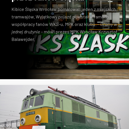
Kibice Śląska Wrocław pomalowali jeden z miejskich
tramwajów. Wyjątkowy pojazd powstał w ramach
współpracy fanów WKS-u, MPK oraz klubu. –
Gramy w
jednej drużynie
– mówi prezes MPK Wrocław Krzysztof
Balawejder.
MPK Wrocław
tramwaje