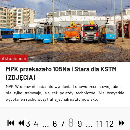
Aktualności
MPK przekazało 105Na i Stara dla KSTM
(ZDJĘCIA)
MPK Wrocław nieustannie wymienia i unowocześnia swój tabor –
nie tylko tramwaje, ale też pojazdy techniczne. Nie wszystkie
wycofane z ruchu wozy trafią jednak na złomowisko.
8
3
4
...
6
7
9
...
11
12