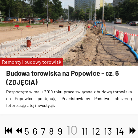
Remonty i budowy torowisk
Budowa torowiska na Popowice - cz. 6
(ZDJĘCIA)
Rozpoczęte w maju 2019 roku prace związane z budową torowiska
na Popowice
postępują. Przedstawiamy Państwu obszerną
fotorelację z tej inwestycji.
10
5
6
7
8
9
11
12
13
14