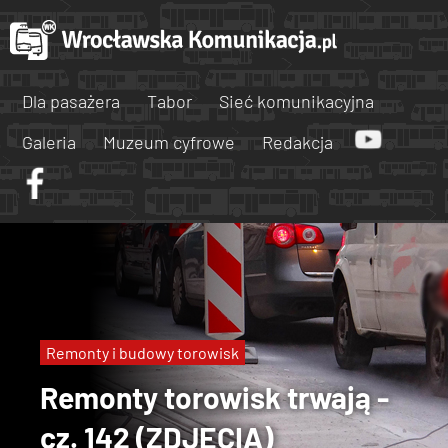
Dla pasażera
Tabor
Sieć komunikacyjna
Galeria
Muzeum cyfrowe
Redakcja
Remonty i budowy torowisk
Remonty torowisk trwają -
cz. 142 (ZDJĘCIA)