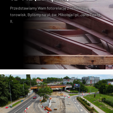
Przedstawiamy Wam fotorelację z remontów
torowisk. Byliśmy na ul. św. Mikołaja i pl. Jana Pawła
II.
remonty torowisk
fotorelacja z remontów torowisk
św. Mikołaja
pl. Jana Pawła II