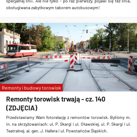
specjalnej linii. Ale nie tylko - po raz pierwszy, pojawi się też linia,
obsługiwana zabytkowym taborem autobusowym!
Remonty i budowy torowisk
Remonty torowisk trwają - cz. 140
(ZDJĘCIA)
Przedstawiamy Wam fotorelację z remontów torowisk. Byliśmy m.
in. na skrzyżowaniach: ul. P. Skargi i ul. Oławskiej, ul. P. Skargi i ul.
Teatralnej, al. gen. J. Hallera i ul. Powstańców Śląskich.