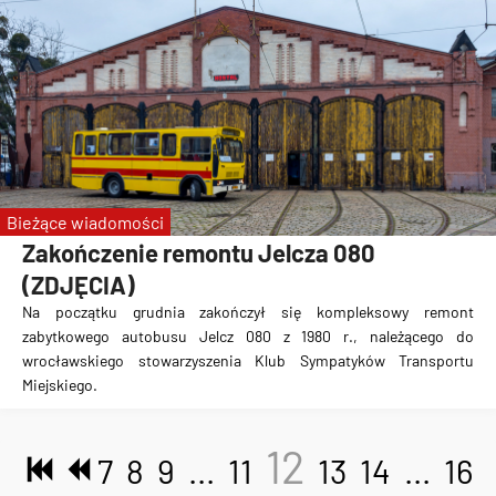
Bieżące wiadomości
Zakończenie remontu Jelcza 080
(ZDJĘCIA)
Na początku grudnia zakończył się kompleksowy remont
zabytkowego autobusu Jelcz 080 z 1980 r., należącego do
wrocławskiego stowarzyszenia Klub Sympatyków Transportu
Miejskiego.
12
7
8
9
...
11
13
14
...
16