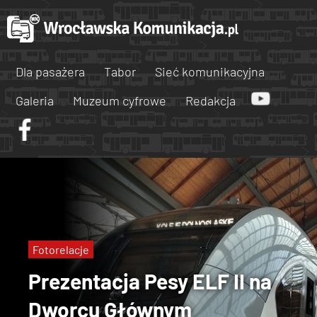
Dla pasażera
Tabor
Sieć komunikacyjna
Galeria
Muzeum cyfrowe
Redakcja
Fotorelacje
Prezentacja Pesy ELF II na
Dworcu Głównym