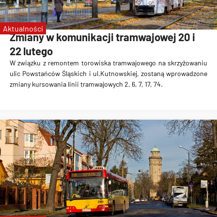
Koleje Dolnośląskie
prezentacja
Aktualności
Zmiany w komunikacji tramwajowej 20 i
Nowe pociągi
22 lutego
Pesa Elf
W związku z remontem torowiska tramwajowego na skrzyżowaniu
ulic Powstańców Śląskich i ul.Kutnowskiej, zostaną wprowadzone
zmiany kursowania linii tramwajowych
2, 6, 7, 17, 74
.