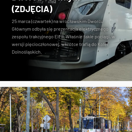
(ZDJĘCIA)
25 marca (czwartek) na wrocławskim Dworcu
Głównym odbyła się prezentacja elektrycznego
zespołu trakcyjnego Elf II. Właśnie takie pociągi, w
wersji pięcioczłonowej, wkrótce trafią do Kolei
Dolnośląskich.
Pesa