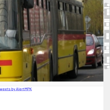
weets by AlertMPK