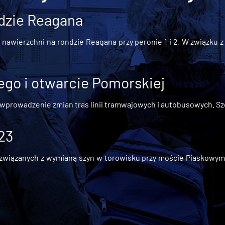
dzie Reagana
awierzchni na rondzie Reagana przy peronie 1 i 2. W związku z t
go i otwarcie Pomorskiej
 wprowadzenie zmian tras linii tramwajowych i autobusowych. Szc
 23
iązanych z wymianą szyn w torowisku przy moście Piaskowym, t