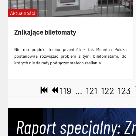
Aktualności
Znikające biletomaty
Nie ma prądu?! Trzeba przenieść - tak Mennica Polska
postanowiła rozwiązać problem z tymi biletomatami, do
których nie da rady podłączyć stałego zasilania.
119
...
121
122
123
Raport specjalny: Z