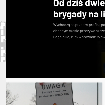
Od dziś dwi
brygady na li
Wychodzą na przeciw prośbą pas
obecnym czasie przeżywa szcze
Legnickiej MPK wprowadziło dw