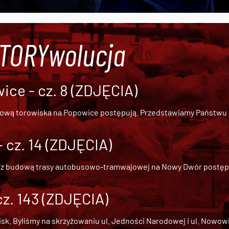
#TORYwolucja
ce - cz. 8 (ZDJĘCIA)
dową torowiska na Popowice
postępują. Przedstawiamy Państwu ob
cz. 14 (ZDJĘCIA)
 z
budową trasy autobusowo-tramwajowej na Nowy Dwór
postępu
cz. 143 (ZDJĘCIA)
 Byliśmy na skrzyżowaniu ul. Jedności Narodowej i ul. Nowowiejs