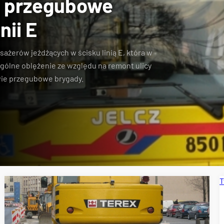
e przegubowe
nii E
ażerów jeżdżących w ścisku linią E, która w
gólne oblężenie ze względu na remont ulicy
ie przegubowe brygady.
T