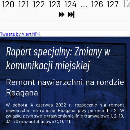
1
120
121
122
123
124
...
126
127
Tweets by AlertMPK
Raport specjalny: Zmiany w
komunikacji miejskiej
Remont nawierzchni na rondzie
Reagana
W sobotę 4 czerwca 2022 r. rozpocznie się remont
nawierzchni na rondzie Reagana przy peronie 1 i 2. W
związku z tym swoje trasy zmienią linie tramwajowe 1, 2, 10,
33 i 70 oraz autobusowe C, D, 111,...