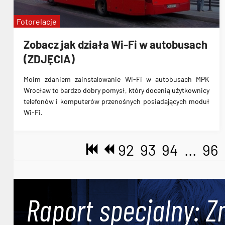
Fotorelacje
Zobacz jak działa Wi-Fi w autobusach
(ZDJĘCIA)
Moim zdaniem
zainstalowanie Wi-Fi w autobusach MPK
Wrocław
to bardzo dobry pomysł, który docenią użytkownicy
telefonów i komputerów przenośnych posiadających moduł
Wi-Fi.
92
93
94
...
96
Raport specjalny: Z