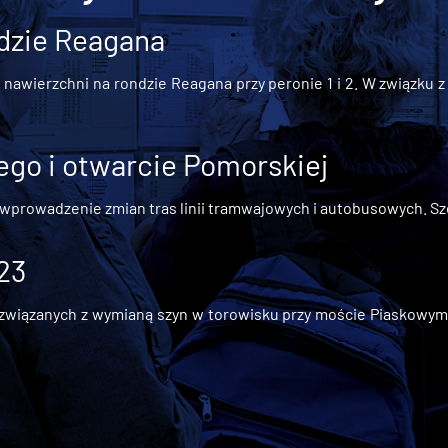
dzie Reagana
awierzchni na rondzie Reagana przy peronie 1 i 2. W związku z t
go i otwarcie Pomorskiej
 wprowadzenie zmian tras linii tramwajowych i autobusowych. Szc
 23
iązanych z wymianą szyn w torowisku przy moście Piaskowym, t