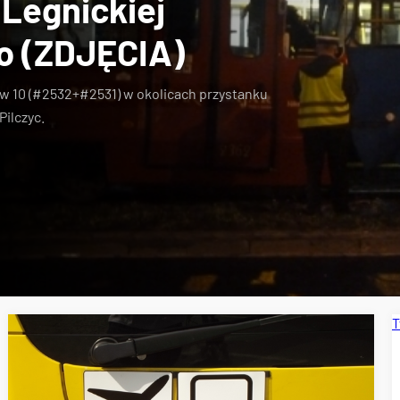
Legnickiej
o (ZDJĘCIA)
 w 10 (#2532+#2531) w okolicach przystanku
ilczyc.
T