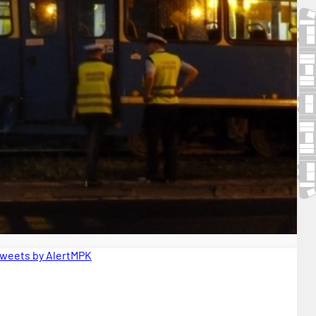
weets by AlertMPK