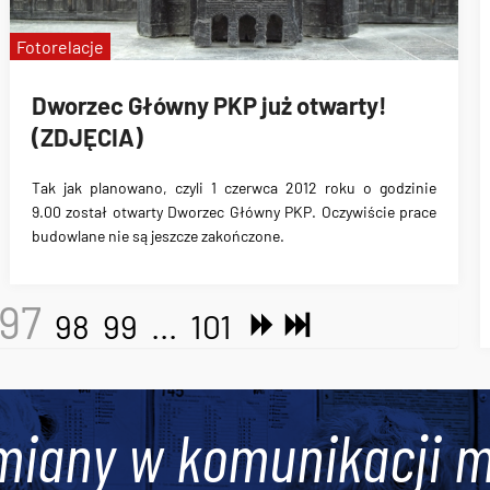
Fotorelacje
Dworzec Główny PKP już otwarty!
(ZDJĘCIA)
Tak jak planowano, czyli 1 czerwca 2012 roku o godzinie
9.00
został otwarty Dworzec Główny PKP
. Oczywiście
prace
budowlane nie są jeszcze zakończone
.
97
98
99
...
101
miany w komunikacji m