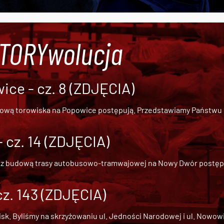
#TORYwolucja
ce - cz. 8 (ZDJĘCIA)
dową torowiska na Popowice
postępują. Przedstawiamy Państwu ob
cz. 14 (ZDJĘCIA)
 z
budową trasy autobusowo-tramwajowej na Nowy Dwór
postępu
cz. 143 (ZDJĘCIA)
 Byliśmy na skrzyżowaniu ul. Jedności Narodowej i ul. Nowowiejs