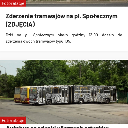
Fotorelacje
Zderzenie tramwajów na pl. Społecznym
(ZDJĘCIA)
Dziś na
pl. Społecznym
około godziny 13.00
doszło do
zderzenia
dwóch tramwajów typu 105
.
Fotorelacje