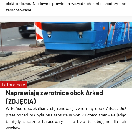
elektroniczne
. Niedawno prawie na wszystkich z nich
zostały one
zamontowane
.
Fotorelacje
Naprawiają zwrotnicę obok Arkad
(ZDJĘCIA)
W końcu doczekaliśmy się
renowacji zwrotnicy obok Arkad
. Już
przez ponad rok była ona zepsuta w wyniku czego
tramwaje jadąc
tamtędy strasznie hałasowały
i nie było to obojętne dla ich
wózków.