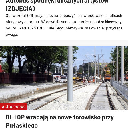
Autobus spod ręki ulicznych artystów
(ZDJĘCIA)
Od wczoraj
(28 maja)
można zobaczyć na wrocławskich ulicach
nietypowy autobus.
Wprawdzie sam autobus jest bardzo klasyczny,
bo to Ikarus 280.70E, ale jego niezwykłe malowanie przyciąga
uwagę.
Aktualności
0L i 0P wracają na nowe torowisko przy
Pułaskiego