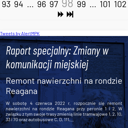
98
93
94
...
96
97
99
...
101
102
Tweets by AlertMPK
Raport specjalny: Zmiany w
komunikacji miejskiej
Remont nawierzchni na rondzie
Reagana
W sobotę 4 czerwca 2022 r. rozpocznie się remont
nawierzchni na rondzie Reagana przy peronie 1 i 2. W
związku z tym swoje trasy zmienią linie tramwajowe 1, 2, 10,
33 i 70 oraz autobusowe C, D, 111,...