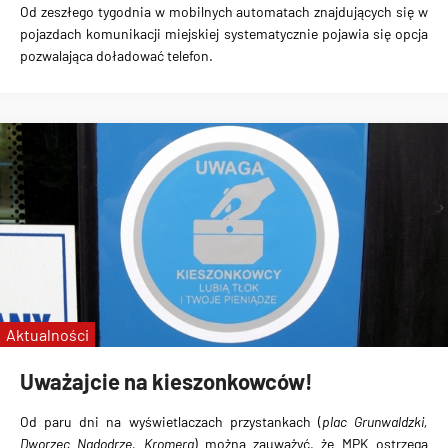
Od zeszłego tygodnia
w mobilnych automatach
znajdujących się w
pojazdach komunikacji miejskiej systematycznie pojawia się
opcja
pozwalająca doładować telefon
.
Aktualności
Uważajcie na kieszonkowców!
Od paru dni
na wyświetlaczach przystankach
(
plac Grunwaldzki,
Dworzec Nadodrze, Kromera
) można zauważyć, że MPK
ostrzega