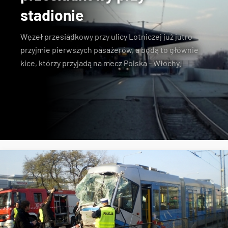
stadionie
Węzeł przesiadkowy
przy
ulicy Lotniczej
już jutro
przyjmie pierwszych pasażerów, a będą to głównie
kice, którzy przyjadą na mecz Polska - Włochy.