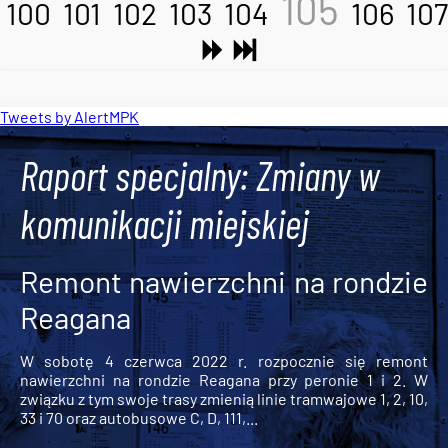
105
100
101
102
103
104
106
107
Tweets by AlertMPK
Raport specjalny: Zmiany w
komunikacji miejskiej
Remont nawierzchni na rondzie
Reagana
W sobotę 4 czerwca 2022 r. rozpocznie się remont
nawierzchni na rondzie Reagana przy peronie 1 i 2. W
związku z tym swoje trasy zmienią linie tramwajowe 1, 2, 10,
33 i 70 oraz autobusowe C, D, 111,...