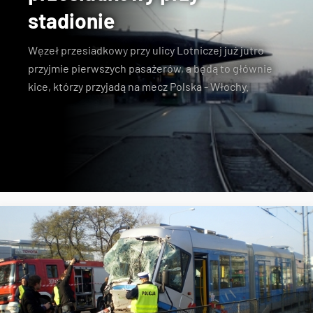
stadionie
Węzeł przesiadkowy
przy
ulicy Lotniczej
już jutro
przyjmie pierwszych pasażerów, a będą to głównie
kice, którzy przyjadą na mecz Polska - Włochy.