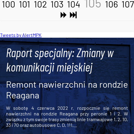
105
100
101
102
103
104
106
107
Tweets by AlertMPK
Raport specjalny: Zmiany w
komunikacji miejskiej
Remont nawierzchni na rondzie
Reagana
W sobotę 4 czerwca 2022 r. rozpocznie się remont
nawierzchni na rondzie Reagana przy peronie 1 i 2. W
związku z tym swoje trasy zmienią linie tramwajowe 1, 2, 10,
33 i 70 oraz autobusowe C, D, 111,...