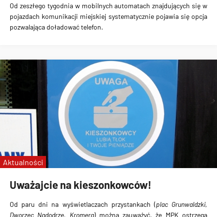
Od zeszłego tygodnia
w mobilnych automatach
znajdujących się w
pojazdach komunikacji miejskiej systematycznie pojawia się
opcja
pozwalająca doładować telefon
.
Aktualności
Uważajcie na kieszonkowców!
Od paru dni
na wyświetlaczach przystankach
(
plac Grunwaldzki,
Dworzec Nadodrze, Kromera
) można zauważyć, że MPK
ostrzega