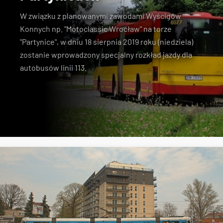
W związku z planowanymi
zawodami Wyścigów
Konnych
np. "Motoclassic Wrocław" na torze
"Partynice", w dniu 18 sierpnia 2019 roku (niedziela)
zostanie wprowadzony specjalny rozkład jazdy dla
autobusów linii 113.
linia 113
wyścigi konne