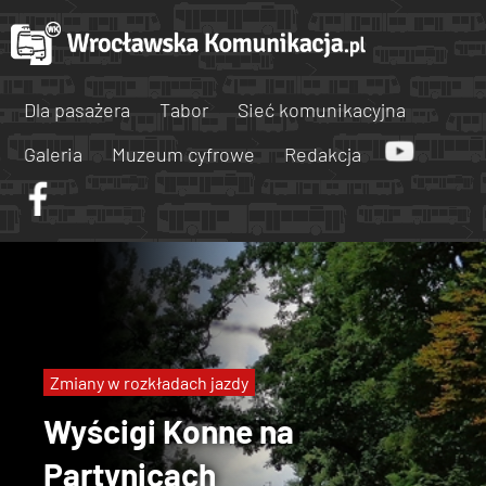
Dla pasażera
Tabor
Sieć komunikacyjna
Galeria
Muzeum cyfrowe
Redakcja
Zmiany w rozkładach jazdy
Wyścigi Konne na
Partynicach