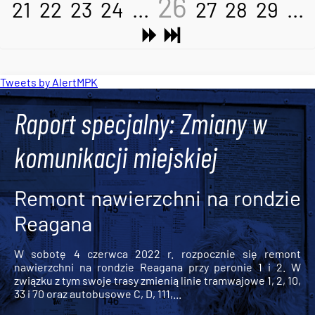
26
21
22
23
24
...
27
28
29
...
Tweets by AlertMPK
Raport specjalny: Zmiany w
komunikacji miejskiej
Remont nawierzchni na rondzie
Reagana
W sobotę 4 czerwca 2022 r. rozpocznie się remont
nawierzchni na rondzie Reagana przy peronie 1 i 2. W
związku z tym swoje trasy zmienią linie tramwajowe 1, 2, 10,
33 i 70 oraz autobusowe C, D, 111,...