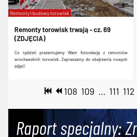
Remonty i budowy torowisk
Remonty torowisk trwają - cz. 69
(ZDJĘCIA)
Co tydzień prezentujemy Wam fotorelację z remontów
wrocławskich torowisk. Zapraszamy do obejrzenia nowych
zdjęć!
108
109
...
111
112
Raport specjalny: Z