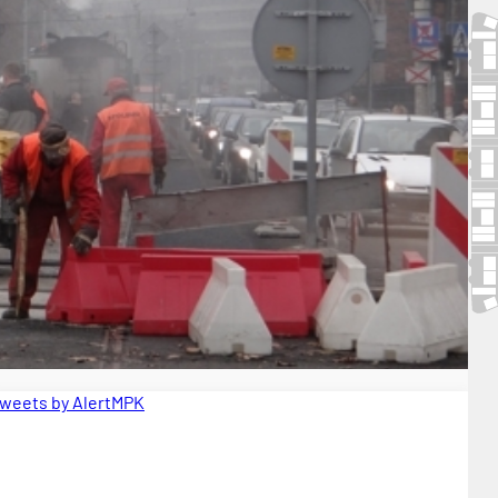
weets by AlertMPK