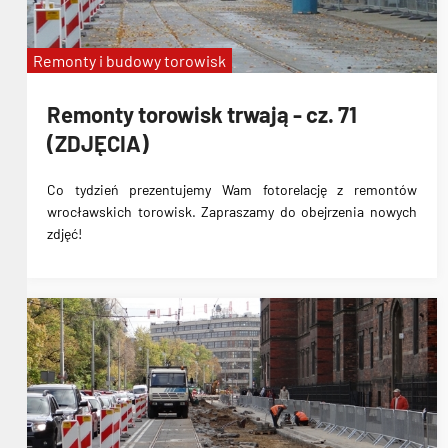
Remonty i budowy torowisk
Remonty torowisk trwają - cz. 71
(ZDJĘCIA)
Co tydzień prezentujemy Wam fotorelację z remontów
wrocławskich torowisk. Zapraszamy do obejrzenia nowych
zdjęć!