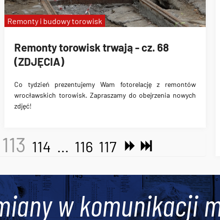
Remonty i budowy torowisk
Remonty torowisk trwają - cz. 68
(ZDJĘCIA)
Co tydzień prezentujemy Wam fotorelację z remontów
wrocławskich torowisk. Zapraszamy do obejrzenia nowych
zdjęć!
113
114
...
116
117
miany w komunikacji m