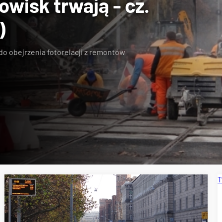
wisk trwają - cz.
)
do obejrzenia fotorelacji z remontów
T