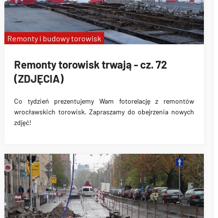
Remonty i budowy torowisk
Remonty torowisk trwają - cz. 72
(ZDJĘCIA)
Co tydzień prezentujemy Wam fotorelację z remontów
wrocławskich torowisk. Zapraszamy do obejrzenia nowych
zdjęć!