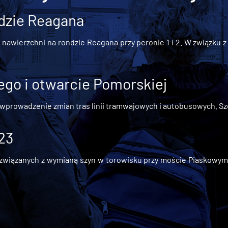
dzie Reagana
awierzchni na rondzie Reagana przy peronie 1 i 2. W związku z t
go i otwarcie Pomorskiej
 wprowadzenie zmian tras linii tramwajowych i autobusowych. Szc
 23
iązanych z wymianą szyn w torowisku przy moście Piaskowym, t