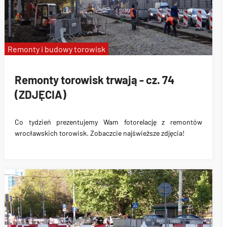
Remonty i budowy torowisk
Remonty torowisk trwają - cz. 74
(ZDJĘCIA)
Co tydzień prezentujemy Wam fotorelację z remontów
wrocławskich torowisk. Zobaczcie najświeższe zdjęcia!