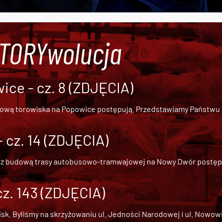
#TORYwolucja
ce - cz. 8 (ZDJĘCIA)
dową torowiska na Popowice
postępują. Przedstawiamy Państwu ob
cz. 14 (ZDJĘCIA)
 z
budową trasy autobusowo-tramwajowej na Nowy Dwór
postępu
cz. 143 (ZDJĘCIA)
 Byliśmy na skrzyżowaniu ul. Jedności Narodowej i ul. Nowowiejs