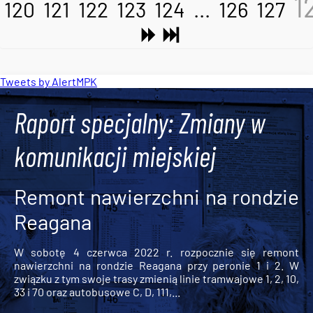
1
120
121
122
123
124
...
126
127
Tweets by AlertMPK
Raport specjalny: Zmiany w
komunikacji miejskiej
Remont nawierzchni na rondzie
Reagana
W sobotę 4 czerwca 2022 r. rozpocznie się remont
nawierzchni na rondzie Reagana przy peronie 1 i 2. W
związku z tym swoje trasy zmienią linie tramwajowe 1, 2, 10,
33 i 70 oraz autobusowe C, D, 111,...