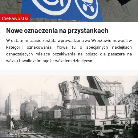
linia 149
tramwaj na Nowy Dwór
Ciekawostki
linia 206
Nowe oznaczenia na przystankach
linia 106
linia 142
W ostatnim czasie została wprowadzona we Wrocławiu nowość w
linia 132
kategorii oznakowania. Mowa tu o
specjalnych naklejkach
oznaczających miejsce oczekiwania na pojazd dla pasażera na
linia 109
wózku inwalidzkim bądź z wózkiem dziecięcym.
linia 609
linia 148