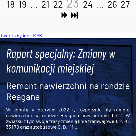
23
18
19
...
21
22
24
...
26
27
Tweets by AlertMPK
Raport specjalny: Zmiany w
komunikacji miejskiej
Remont nawierzchni na rondzie
Reagana
W sobotę 4 czerwca 2022 r. rozpocznie się remont
nawierzchni na rondzie Reagana przy peronie 1 i 2. W
związku z tym swoje trasy zmienią linie tramwajowe 1, 2, 10,
33 i 70 oraz autobusowe C, D, 111,...