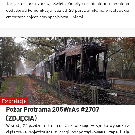
Tak jak co roku z okazji
Święta Zmarłych
zostanie uruchomiona
dodatkowa komunikacja
. Już od 26 października na wrocławskie
cmentarze dojedziemy specjalnymi liniami.
Fotorelacje
Pożar Protrama 205WrAs‌ #2707
(ZDJĘCIA)
W środę 23 października na ul. Olszewskiego w wyniku wypadku z
ciężarówką wyjeżdżającą z drogi podporządkowanej
zapalił się