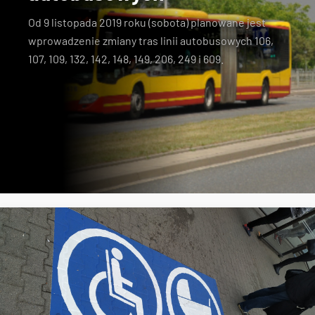
Od 9 listopada 2019 roku (sobota) planowane jest
wprowadzenie
zmiany tras linii autobusowych 106,
107, 109, 132, 142, 148, 149, 206, 249 i 609
.
zmiany tras
linia 107
Nowy Dwór
linia 249