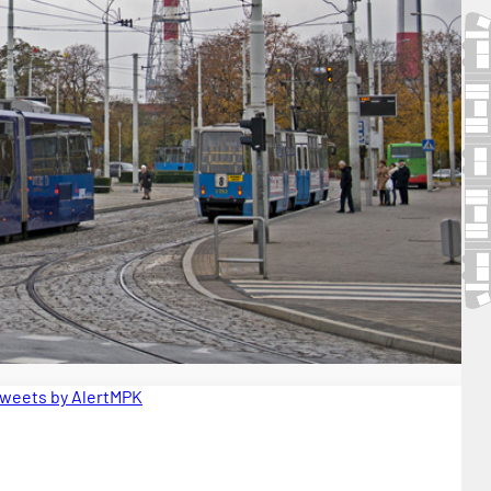
weets by AlertMPK