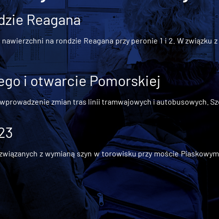
dzie Reagana
awierzchni na rondzie Reagana przy peronie 1 i 2. W związku z t
go i otwarcie Pomorskiej
 wprowadzenie zmian tras linii tramwajowych i autobusowych. Szc
 23
iązanych z wymianą szyn w torowisku przy moście Piaskowym, t