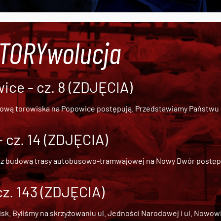
#TORYwolucja
ce - cz. 8 (ZDJĘCIA)
dową torowiska na Popowice
postępują. Przedstawiamy Państwu ob
cz. 14 (ZDJĘCIA)
 z
budową trasy autobusowo-tramwajowej na Nowy Dwór
postępu
cz. 143 (ZDJĘCIA)
 Byliśmy na skrzyżowaniu ul. Jedności Narodowej i ul. Nowowiejs