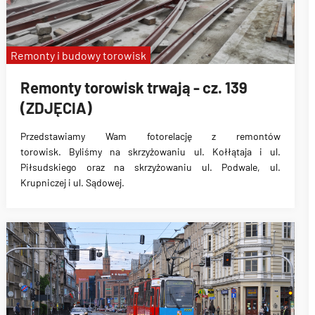
Remonty i budowy torowisk
Remonty torowisk trwają - cz. 139
(ZDJĘCIA)
Przedstawiamy Wam fotorelację z remontów
torowisk. Byliśmy na skrzyżowaniu ul. Kołłątaja i ul.
Piłsudskiego oraz na skrzyżowaniu ul. Podwale, ul.
Krupniczej i ul. Sądowej.