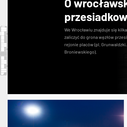
O wrocławsk
przesiadkowy
We Wrocławiu znajduje się kilk
zaliczyć do grona węzłów przes
rejonie placów (pl. Grunwaldzki, 
Broniewskiego).