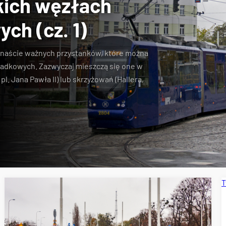
ich węzłach
ch (cz. 1)
anaście ważnych przystanków, które można
iadkowych. Zazwyczaj mieszczą się one w
pl. Jana Pawła II) lub skrzyżowań (Hallera,
T