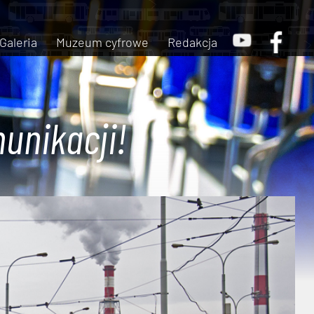
Galeria
Muzeum cyfrowe
Redakcja
unikacji!