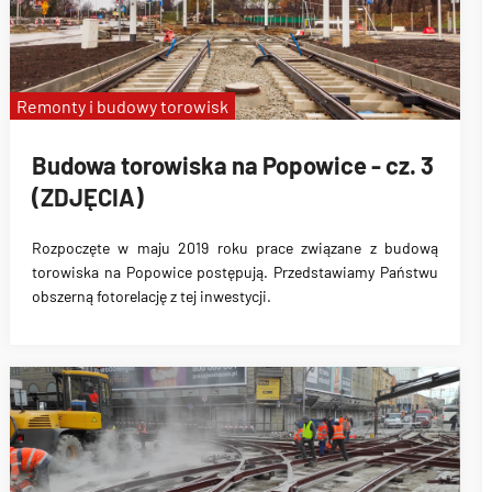
Pawła II
Kromera
Remonty i budowy torowisk
Budowa torowiska na Popowice - cz. 3
(ZDJĘCIA)
Rozpoczęte w maju 2019 roku prace związane z
budową
torowiska na Popowice
postępują. Przedstawiamy Państwu
obszerną fotorelację z tej inwestycji.